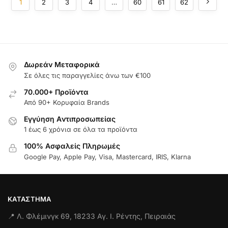
1
2
3
4
…
60
61
62
Δωρεάν Μεταφορικά
Σε όλες τις παραγγελίες άνω των €100
70.000+ Προϊόντα
Από 90+ Κορυφαία Brands
Εγγύηση Aντιπροσωπείας
1 έως 6 χρόνια σε όλα τα προϊόντα
100% Ασφαλείς Πληρωμές
Google Pay, Apple Pay, Visa, Mastercard, IRIS, Klarna
ΚΑΤΆΣΤΗΜΑ
📍 Λ. Φλέμινγκ 69, 18233 Αγ. Ι. Ρέντης, Πειραιάς