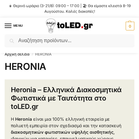
☀️ Θερινό ωράριο (3-21/8): 09:00 – 17:00 | 🏖️ Θα είμαστε κλειστά 8-19
Αυγούστου. Καλές διακοπές!
MENU
0
Αναζήτηση
Flash Sale ⚡ 10% Έκπτωση με τον κωδικό
'SUMMER'
!
Αρχική σελίδα
HERONIA
/
HERONIA
Heronia – Ελληνικά Διακοσμητικά
Φωτιστικά με Ταυτότητα στο
toLED.gr
Η
Heronia
είναι μια 100% ελληνική εταιρεία με
πολυετή εμπειρία στον σχεδιασμό και την κατασκευή
διακοσμητικών φωτιστικών υψηλής αισθητικής
,
ιδανικών για κατοικίες, επαγγελματικούς χώρους,