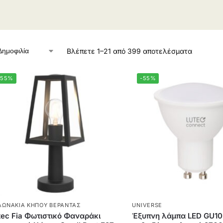
Βλέπετε 1–21 από 399 αποτελέσματα
-55%
-55%
ΛΩΝΆΚΙΑ ΚΉΠΟΥ ΒΕΡΆΝΤΑΣ
UNIVERSE
tec Fia Φωτιστικό Φαναράκι
Έξυπνη λάμπα LED GU10