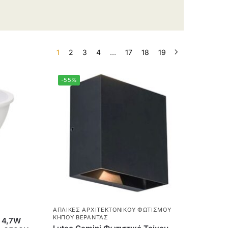
1
2
3
4
…
17
18
19
-55%
ΑΠΛΊΚΕΣ ΑΡΧΙΤΕΚΤΟΝΙΚΟΎ ΦΩΤΙΣΜΟΎ
ΚΉΠΟΥ ΒΕΡΆΝΤΑΣ
 4,7W