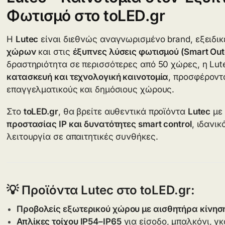
Φωτισμό στο toLED.gr
Η
Lutec
είναι διεθνώς αναγνωρισμένο brand, εξειδι
χώρων
και στις
έξυπνες λύσεις φωτισμού (Smart Outd
δραστηριότητα σε περισσότερες από 50 χώρες, η Lu
κατασκευή και τεχνολογική καινοτομία
, προσφέροντα
επαγγελματικούς και δημόσιους χώρους.
Στο
toLED.gr
, θα βρείτε αυθεντικά προϊόντα
Lutec
με
προστασίας IP και δυνατότητες smart control
, ιδανι
λειτουργία σε απαιτητικές συνθήκες.
💡 Προϊόντα Lutec στο toLED.gr:
Προβολείς εξωτερικού χώρου με αισθητήρα κίνησ
Απλίκες τοίχου IP54–IP65
για είσοδο, μπαλκόνι, γ