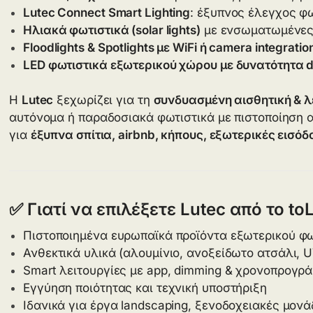
Lutec Connect Smart Lighting
: έξυπνος έλεγχος φ
Ηλιακά φωτιστικά (solar lights)
με ενσωματωμένες
Floodlights & Spotlights με WiFi ή camera integratio
LED φωτιστικά εξωτερικού χώρου με δυνατότητα
Η
Lutec
ξεχωρίζει για τη
συνδυασμένη αισθητική & λ
αυτόνομα ή παραδοσιακά φωτιστικά με πιστοποίηση α
για
έξυπνα σπίτια, airbnb, κήπους, εξωτερικές εισό
✅ Γιατί να επιλέξετε Lutec από το to
Πιστοποιημένα ευρωπαϊκά προϊόντα εξωτερικού φ
Ανθεκτικά υλικά (αλουμίνιο, ανοξείδωτο ατσάλι, U
Smart λειτουργίες με app, dimming & χρονοπρογρ
Εγγύηση ποιότητας και τεχνική υποστήριξη
Ιδανικά για έργα landscaping, ξενοδοχειακές μον