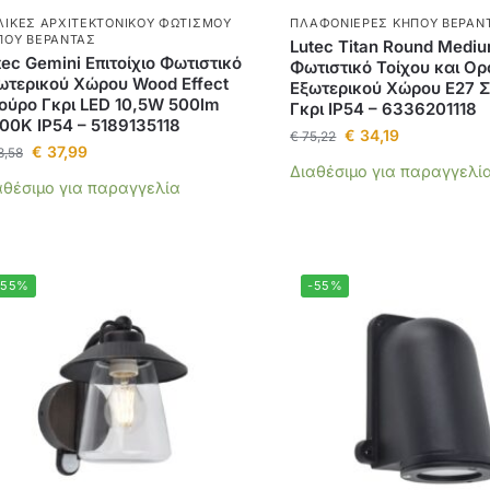
ΛΊΚΕΣ ΑΡΧΙΤΕΚΤΟΝΙΚΟΎ ΦΩΤΙΣΜΟΎ
ΠΛΑΦΟΝΙΈΡΕΣ ΚΉΠΟΥ ΒΕΡΆΝ
ΠΟΥ ΒΕΡΆΝΤΑΣ
Lutec Titan Round Medi
tec Gemini Επιτοίχιο Φωτιστικό
Φωτιστικό Τοίχου και Ο
ωτερικού Χώρου Wood Effect
Εξωτερικού Χώρου E27 
ούρο Γκρι LED 10,5W 500lm
Γκρι IP54 – 6336201118
00K IP54 – 5189135118
€
34,19
€
75,22
€
37,99
3,58
Διαθέσιμο για παραγγελί
αθέσιμο για παραγγελία
-55%
-55%