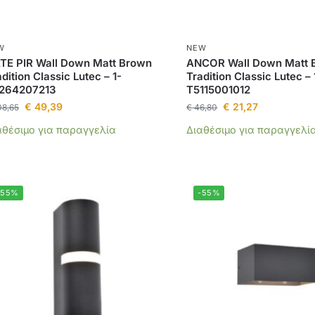
W
NEW
TE PIR Wall Down Matt Brown
ANCOR Wall Down Matt 
dition Classic Lutec – 1-
Tradition Classic Lutec – 
264207213
T5115001012
€
49,39
€
21,27
08,65
€
46,80
αθέσιμο για παραγγελία
Διαθέσιμο για παραγγελί
-55%
-55%