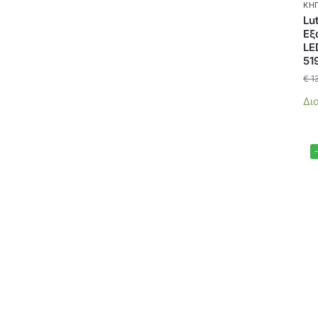
ΚΉ
Lu
Εξ
LE
51
€
1
Δι