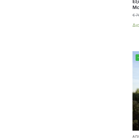
Εξ
Μα
€
7
Δι
ΑΠ