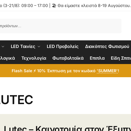
 (3-21/8): 09:00 – 17:00 | 🏖️ Θα είμαστε κλειστά 8-19 Αυγούστου
Αναζήτηση
LED Ταινίες
LED Προβολείς
Διακόπτες Φωτισμού
λογικά
Τεχνολογία
Φωτοβολταϊκά
Επιπλα
Είδη Σπιτ
Flash Sale ⚡ 10% Έκπτωση με τον κωδικό
'SUMMER'
!
LUTEC
Lutec – Καινοτομία στον Έξυπ