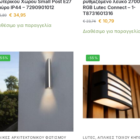
ωτερικού Χώρου Small Post E27
ρυθμιζόμενο λευκό 270
ύρο IP44 – 7290901012
RGB Lutec Connect – 1-
T8731601316
€
34,95
6,89
€
10,79
€
23,74
αθέσιμο για παραγγελία
Διαθέσιμο για παραγγελί
-55%
-55%
ΛΊΚΕΣ ΑΡΧΙΤΕΚΤΟΝΙΚΟΎ ΦΩΤΙΣΜΟΎ
LUTEC
,
ΑΠΛΊΚΕΣ ΤΟΊΧΟΥ ΚΉΠ