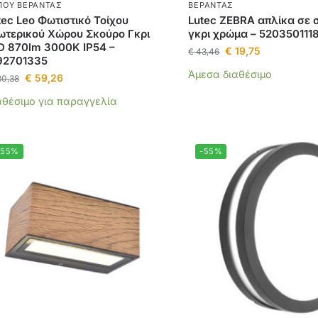
ΠΟΥ ΒΕΡΆΝΤΑΣ
ΒΕΡΆΝΤΑΣ
tec Leo Φωτιστικό Τοίχου
Lutec ZEBRA απλίκα σε 
ωτερικού Χώρου Σκούρο Γκρι
γκρι χρώμα – 520350111
D 870lm 3000K IP54 –
€
19,75
€
43,46
92701335
Άμεσα διαθέσιμο
€
59,26
30,38
αθέσιμο για παραγγελία
-55%
-55%