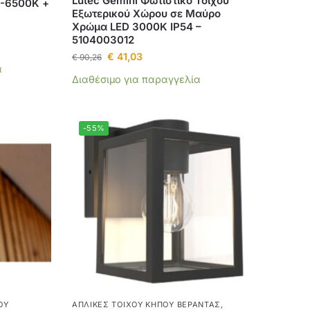
Lutec Gemini Φωτιστικό Τοίχου
0-6500Κ +
Εξωτερικού Χώρου σε Μαύρο
Χρώμα LED 3000K IP54 –
5104003012
€
41,03
€
90,26
α
Διαθέσιμο για παραγγελία
-55%
ΟΥ
ΑΠΛΊΚΕΣ ΤΟΊΧΟΥ ΚΉΠΟΥ ΒΕΡΆΝΤΑΣ
,