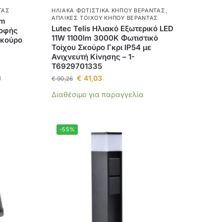
ΤΑΣ
ΗΛΙΑΚΆ ΦΩΤΙΣΤΙΚΆ ΚΉΠΟΥ ΒΕΡΆΝΤΑΣ
,
ΑΠΛΊΚΕΣ ΤΟΊΧΟΥ ΚΉΠΟΥ ΒΕΡΆΝΤΑΣ
um
Lutec Telis Ηλιακό Εξωτερικό LED
ροφής
11W 1100lm 3000K Φωτιστικό
Σκούρο
Τοίχου Σκούρο Γκρι IP54 με
Ανιχνευτή Κίνησης – 1-
T6929701335
α
€
41,03
€
90,26
Διαθέσιμο για παραγγελία
-55%