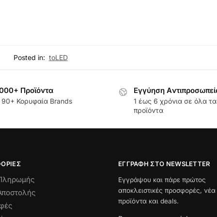
Posted in:
toLED
000+ Προϊόντα
Εγγύηση Aντιπροσωπεί
 90+ Κορυφαία Brands
1 έως 6 χρόνια σε όλα τα
προϊόντα
ΟΡΊΕΣ
ΕΓΓΡΑΦΉ ΣΤΟ NEWSLETTER
 Πληρωμής
Εγγράψου και πάρε πρώτος
αποκλειστικές προσφορές, νέα
Αποστολής
προϊόντα και deals.
οφές