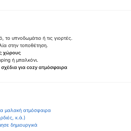
κό, το υπνοδωμάτιο ή τις γιορτές.
λία στην τοποθέτηση.
ς χώρους
mping ή μπαλκόνι.
 σχέδια για cozy ατμόσφαιρα
ια μαλακή ατμόσφαιρα
διές, κ.ά.)
μησε δημιουργικά