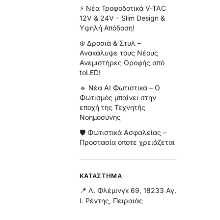
⚡ Νέα Τροφοδοτικά V-TAC
12V & 24V – Slim Design &
Υψηλή Απόδοση!
❄️ Δροσιά & Στυλ –
Ανακάλυψε τους Νέους
Ανεμιστήρες Οροφής από
toLED!
🔹 Νέα AI Φωτιστικά – Ο
Φωτισμός μπαίνει στην
εποχή της Τεχνητής
Νοημοσύνης
🛡️ Φωτιστικά Ασφαλείας –
Προστασία όποτε χρειάζεται
ΚΑΤΆΣΤΗΜΑ
📍 Λ. Φλέμινγκ 69, 18233 Αγ.
Ι. Ρέντης, Πειραιάς