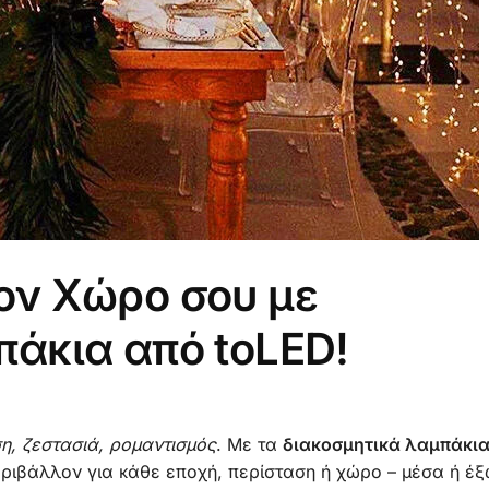
ον Χώρο σου με
πάκια από toLED!
η, ζεστασιά, ρομαντισμός
. Με τα
διακοσμητικά λαμπάκι
περιβάλλον για κάθε εποχή, περίσταση ή χώρο – μέσα ή έξ