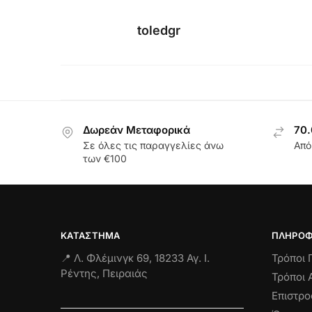
toledgr
Δωρεάν Μεταφορικά
70.
Σε όλες τις παραγγελίες άνω
Από
των €100
ΚΑΤΆΣΤΗΜΑ
ΠΛΗΡΟΦ
📍 Λ. Φλέμινγκ 69, 18233 Αγ. Ι.
Τρόποι
Ρέντης, Πειραιάς
Τρόποι 
Επιστρ