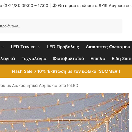
 (3-21/8): 09:00 – 17:00 | 🏖️ Θα είμαστε κλειστά 8-19 Αυγούστου
Αναζήτηση
LED Ταινίες
LED Προβολείς
Διακόπτες Φωτισμού
λογικά
Τεχνολογία
Φωτοβολταϊκά
Επιπλα
Είδη Σπιτ
Flash Sale ⚡ 10% Έκπτωση με τον κωδικό
'SUMMER'
!
ου με Διακοσμητικά Λαμπάκια από toLED!