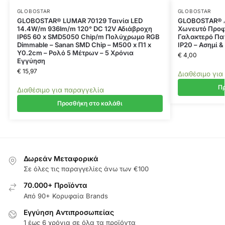
GLOBOSTAR
GLOBOSTAR
GLOBOSTAR® LUMAR 70129 Ταινία LED
GLOBOSTAR® A
14.4W/m 936lm/m 120° DC 12V Αδιάβροχη
Χωνευτό Προφί
IP65 60 x SMD5050 Chip/m Πολύχρωμο RGB
Γαλακτερό Πατ
Dimmable – Sanan SMD Chip – Μ500 x Π1 x
IP20 – Ασημί &
Υ0.2cm – Ρολό 5 Μέτρων – 5 Χρόνια
€
4,00
Εγγύηση
€
15,97
Διαθέσιμο για
Πρ
Διαθέσιμο για παραγγελία
Προσθήκη στο καλάθι
Δωρεάν Μεταφορικά
Σε όλες τις παραγγελίες άνω των €100
70.000+ Προϊόντα
Από 90+ Κορυφαία Brands
Εγγύηση Aντιπροσωπείας
1 έως 6 χρόνια σε όλα τα προϊόντα