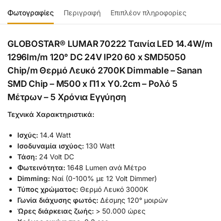
Φωτογραφίες
Περιγραφή
Επιπλέον πληροφορίες
GLOBOSTAR® LUMAR 70222 Ταινία LED 14.4W/m
1296lm/m 120° DC 24V IP20 60 x SMD5050
Chip/m Θερμό Λευκό 2700K Dimmable – Sanan
SMD Chip – Μ500 x Π1 x Υ0.2cm – Ρολό 5
Μέτρων – 5 Χρόνια Εγγύηση
Τεχνικά Χαρακτηριστικά:
Ισχύς:
14.4 Watt
Ισοδυναμία ισχύος:
130 Watt
Τάση:
24 Volt DC
Φωτεινότητα:
1648 Lumen ανά Μέτρο
Dimming:
Ναί (0-100% με 12 Volt Dimmer)
Τύπος χρώματος:
Θερμό Λευκό 3000Κ
Γωνία διάχυσης φωτός:
Δέσμης 120° μοιρών
Ώρες διάρκειας ζωής:
> 50.000 ώρες