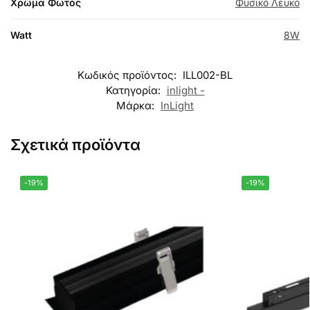
Χρώμα Φωτός
Φυσικό Λευκό
Watt
8W
Κωδικός προϊόντος:
ILL002-BL
Κατηγορία:
inlight -
Μάρκα:
InLight
Σχετικά προϊόντα
-19%
-19%