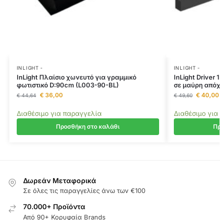
INLIGHT -
INLIGHT -
InLight Πλαίσιο χωνευτό για γραμμικό
InLight Drive
φωτιστικό D:90cm (L003-90-BL)
σε μαύρη από
€
36,00
€
40,00
€
44,64
€
49,60
Διαθέσιμο για παραγγελία
Διαθέσιμο για
Προσθήκη στο καλάθι
Πρ
Δωρεάν Μεταφορικά
Σε όλες τις παραγγελίες άνω των €100
70.000+ Προϊόντα
Από 90+ Κορυφαία Brands