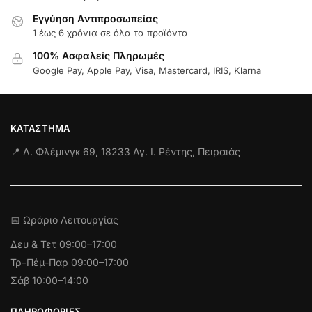
Εγγύηση Aντιπροσωπείας
1 έως 6 χρόνια σε όλα τα προϊόντα
100% Ασφαλείς Πληρωμές
Google Pay, Apple Pay, Visa, Mastercard, IRIS, Klarna
ΚΑΤΆΣΤΗΜΑ
📍 Λ. Φλέμινγκ 69, 18233 Αγ. Ι. Ρέντης, Πειραιάς
📅 Ωράριο Λειτουργίας
Δευ & Τετ
09:00–17:00
Τρ–Πέμ-Παρ 09:00–17:00
Σάβ 10:00–14:00
ΠΛΗΡΟΦΟΡΊΕΣ