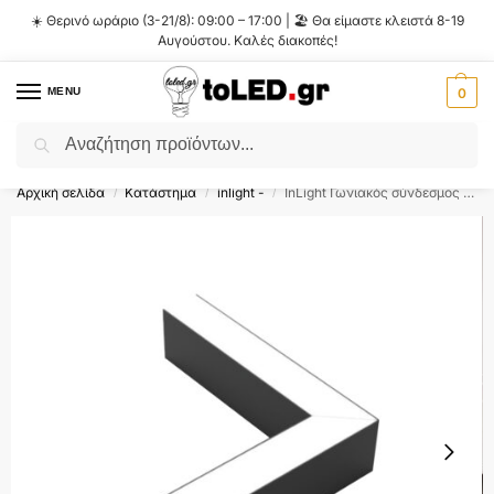
☀️ Θερινό ωράριο (3-21/8): 09:00 – 17:00 | 🏖️ Θα είμαστε κλειστά 8-19
Αυγούστου. Καλές διακοπές!
MENU
0
Αναζήτηση
Flash Sale ⚡ 10% Έκπτωση με τον κωδικό
'SUMMER'
!
Αρχική σελίδα
Κατάστημα
inlight -
InLight Γωνιακός σύνδεσμος LED 8W 4000K σε μαύρη απόχρωση D:17,6cmX17,6cm (L002-BL)
/
/
/