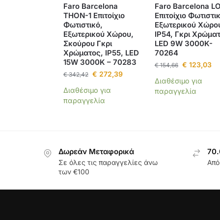
Faro Barcelona
Faro Barcelona L
THON-1 Επιτοίχιο
Επιτοίχιο Φωτιστικ
Φωτιστικό,
Εξωτερικού Χώρο
Εξωτερικού Χώρου,
IP54, Γκρι Χρώμα
Σκούρου Γκρι
LED 9W 3000K-
Χρώματος, IP55, LED
70264
15W 3000K – 70283
€
123,03
€
154,66
€
272,39
€
342,42
Διαθέσιμο για
Διαθέσιμο για
παραγγελία
παραγγελία
Δωρεάν Μεταφορικά
70.
Σε όλες τις παραγγελίες άνω
Από
των €100