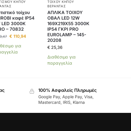
ΤΙΣΜΟΎ ΚΉΠΟΥ
ΤΟΊΧΟΥ ΚΉΠΟΥ
ΆΝΤΑΣ
ΒΕΡΆΝΤΑΣ
ιστικό τοίχου
ΑΠΛΙΚΑ ΤΟΙΧΟΥ
IROBI καφέ IP54
ΟΒΑΛ LED 12W
 LED 3000K
169X219X55 3000K
RO – 70832
IP54 ΓΚΡΙ PRO
EUROLAMP – 145-
€
110,94
9,47
20208
θέσιμο για
€
25,36
ραγγελία
Διαθέσιμο για
παραγγελία
ας
100% Ασφαλείς Πληρωμές
Google Pay, Apple Pay, Visa,
Mastercard, IRIS, Klarna