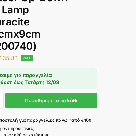
l Lamp
racite
cmx9cm
200740)
€
35,80
-19%
έσιμο για παραγγελία
άδοση έως
Τετάρτη 12/08
Προσθήκη στο καλάθι
ποστολή για παραγγελίες πάνω *από €100
η αντιπροσωπείας
 παραλαβή σε κατάστημα