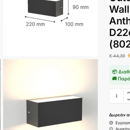
Wal
Anth
D22
(80
€
44,39
📦 Διαθ
🚚 Παρ
Δωρεάν α
Εγγύησ
Δωρεάν