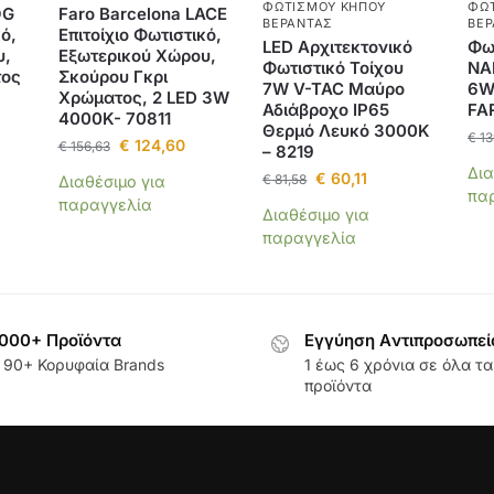
ΦΩΤΙΣΜΟΎ ΚΉΠΟΥ
ΦΩ
OG
Faro Barcelona LACE
ΒΕΡΆΝΤΑΣ
ΒΕΡ
ό,
Επιτοίχιο Φωτιστικό,
LED Αρχιτεκτονικό
Φωτ
υ,
Εξωτερικού Χώρου,
Φωτιστικό Τοίχου
NA
τος
Σκούρου Γκρι
7W V-TAC Μαύρο
6W
Χρώματος, 2 LED 3W
Αδιάβροχο IP65
FA
4000K- 70811
Θερμό Λευκό 3000Κ
€
13
€
124,60
€
156,63
– 8219
Δια
€
60,11
€
81,58
Διαθέσιμο για
πα
παραγγελία
Διαθέσιμο για
παραγγελία
000+ Προϊόντα
Εγγύηση Aντιπροσωπεί
 90+ Κορυφαία Brands
1 έως 6 χρόνια σε όλα τα
προϊόντα