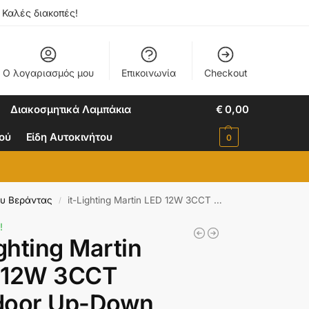
. Καλές διακοπές!
Ο λογαριασμός μου
Επικοινωνία
Checkout
Διακοσμητικά Λαμπάκια
€
0,00
ιού
Είδη Αυτοκινήτου
0
ου Βεράντας
it-Lighting Martin LED 12W 3CCT Outdoor Up-Down Wall Lamp Anthracite D22cmx9cm (80200740)
/
!
ighting Martin
 12W 3CCT
door Up-Down