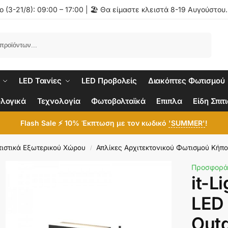
 (3-21/8): 09:00 – 17:00 | 🏖️ Θα είμαστε κλειστά 8-19 Αυγούστου
Αναζήτηση
LED Ταινίες
LED Προβολείς
Διακόπτες Φωτισμού
λογικά
Τεχνολογία
Φωτοβολταϊκά
Επιπλα
Είδη Σπιτ
Flash Sale ⚡ 10% Έκπτωση με τον κωδικό
'SUMMER'
!
ιστικά Εξωτερικού Χώρου
Απλίκες Αρχιτεκτονικού Φωτισμού Κήπ
/
Προσφορά
it-L
LED
Out