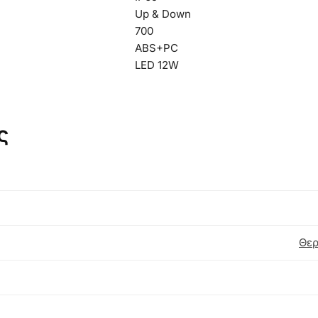
Up & Down
700
ABS+PC
LED 12W
ς
Θερ