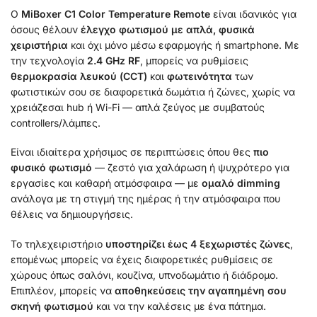
Ο
MiBoxer C1 Color Temperature Remote
είναι ιδανικός για
όσους θέλουν
έλεγχο φωτισμού με απλά, φυσικά
χειριστήρια
και όχι μόνο μέσω εφαρμογής ή smartphone. Με
την τεχνολογία
2.4 GHz RF
, μπορείς να ρυθμίσεις
θερμοκρασία λευκού (CCT)
και
φωτεινότητα
των
φωτιστικών σου σε διαφορετικά δωμάτια ή ζώνες, χωρίς να
χρειάζεσαι hub ή Wi-Fi — απλά ζεύγος με συμβατούς
controllers/λάμπες.
Είναι ιδιαίτερα χρήσιμος σε περιπτώσεις όπου θες
πιο
φυσικό φωτισμό
— ζεστό για χαλάρωση ή ψυχρότερο για
εργασίες και καθαρή ατμόσφαιρα — με
ομαλό dimming
ανάλογα με τη στιγμή της ημέρας ή την ατμόσφαιρα που
θέλεις να δημιουργήσεις.
Το τηλεχειριστήριο
υποστηρίζει έως 4 ξεχωριστές ζώνες
,
επομένως μπορείς να έχεις διαφορετικές ρυθμίσεις σε
χώρους όπως σαλόνι, κουζίνα, υπνοδωμάτιο ή διάδρομο.
Επιπλέον, μπορείς να
αποθηκεύσεις την αγαπημένη σου
σκηνή φωτισμού
και να την καλέσεις με ένα πάτημα.