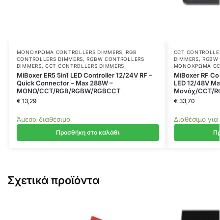
ΜΟΝΌΧΡΩΜΑ CONTROLLERS DIMMERS
,
RGB
CCT CONTROLLE
CONTROLLERS DIMMERS
,
RGBW CONTROLLERS
DIMMERS
,
RGBW 
DIMMERS
,
CCT CONTROLLERS DIMMERS
ΜΟΝΌΧΡΩΜΑ CO
MiBoxer ER5 5in1 LED Controller 12/24V RF –
MiBoxer RF Con
Quick Connector – Max 288W –
LED 12/48V M
MONO/CCT/RGB/RGBW/RGBCCT
Μονόχ/CCT/R
€
13,29
€
33,70
Άμεσα διαθέσιμο
Διαθέσιμο για
Προσθήκη στο καλάθι
Πρ
Σχετικά προϊόντα