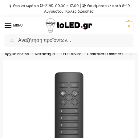
☀️ Θερινό ωράριο (3-21/8): 09:00 – 17:00 | 🏖️ Θα είμαστε κλειστά 8-19
Αυγούστου. Καλές διακοπές!
MENU
0
Αναζήτηση
Flash Sale ⚡ 10% Έκπτωση με τον κωδικό
'SUMMER'
!
Αρχική σελίδα
Κατάστημα
LED Ταινίες
Controllers Dimmers
Μονό
/
/
/
/