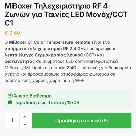
MiBoxer Τηλεχειριστήριο RF 4
Ζωνών για Ταινίες LED Μονόχ/CCT
C1
€
9,60
Ο
MiBoxer C1 Color Temperature Remote
είναι ένα
ασύρματο τηλεχειριστήριο RF 2.4 GHz
που προσφέρει
λεπτό έλεγχο θερμοκρασίας λευκού (CCT) και
φωτεινότητας
σε συμβατούς LED controllers/φωτιστικά
MiBoxer / Mi-Light της σειράς
2.4G
— ιδανικός για δημιουργία
άνετης και προσαρμόσιμης ατμόσφαιρας φωτισμού σε
εσωτερικούς χώρους χωρίς hub ή Wi-Fi.
📦 Άμεσα διαθέσιμο
🚚 Παράδοση έως
Τετάρτη 12/08
Προσθήκη στο καλάθι