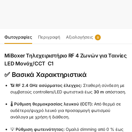
Προσθήκη στο καλάθι
Φωτογραφίες
Περιγραφή
Αξιολογήσεις
0
MiBoxer Τηλεχειριστήριο RF 4 Ζωνών για Ταινίες
LED Μονόχ/CCT C1
✅ Βασικά Χαρακτηριστικά
📶
RF 2.4 GHz ασύρματος έλεγχος:
Σταθερή σύνδεση με
συμβατούς controllers/LED φωτιστικά έως
30 m
απόσταση.
🌡️
Ρύθμιση θερμοκρασίας λευκού (CCT):
Από θερμό σε
ουδέτερο/ψυχρό λευκό για προσαρμογή φωτισμού
ανάλογα με χρήση ή διάθεση.
💡
Ρύθμιση φωτεινότητας:
Ομαλό dimming από 0 % έως