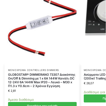
ΜΟΝΌΧΡΩΜΑ CONTROLLERS DIMMERS
ΜΟΝΌΧΡΩΜΑ CO
GLOBOSTAR® DIMMERANO 73307 Διακόπτης
Ασύρματο LED
On/Off & Dimming με 1 x 6A 144W Κανάλι DC
(200w) Trailin
12-24V 6A 144W Max IP20 – Λευκό – Μ30 x
€
28,07
Π1.3 x Υ0.6cm – 2 Χρόνια Εγγύηση
€
2,81
Διαθέσιμο για
Πρ
Άμεσα διαθέσιμο
Προσθήκη στο καλάθι