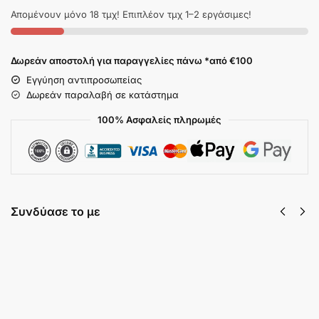
Απομένουν μόνο 18 τμχ! Επιπλέον τμχ 1–2 εργάσιμες!
Δωρεάν αποστολή για παραγγελίες πάνω *από €100
Εγγύηση αντιπροσωπείας
Δωρεάν παραλαβή σε κατάστημα
100% Ασφαλείς πληρωμές
Συνδύασε το με
MiBoxer ER5 5in1 LED
Controller 12/24V RF – Quick
Connector – Max 288W –
MONO/CCT/RGB/RGBW/RGBCCT
€
13,29