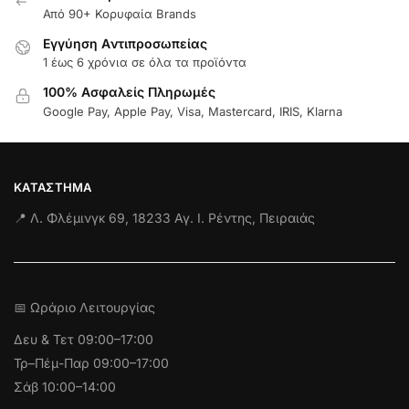
Από 90+ Κορυφαία Brands
Εγγύηση Aντιπροσωπείας
1 έως 6 χρόνια σε όλα τα προϊόντα
100% Ασφαλείς Πληρωμές
Google Pay, Apple Pay, Visa, Mastercard, IRIS, Klarna
ΚΑΤΆΣΤΗΜΑ
📍 Λ. Φλέμινγκ 69, 18233 Αγ. Ι. Ρέντης, Πειραιάς
📅 Ωράριο Λειτουργίας
Δευ & Τετ
09:00–17:00
Τρ–Πέμ-Παρ 09:00–17:00
Σάβ 10:00–14:00