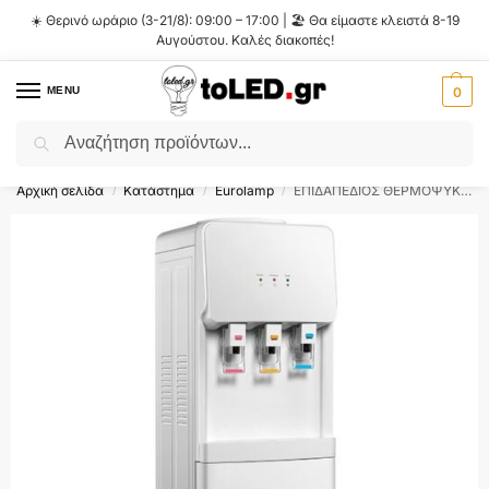
☀️ Θερινό ωράριο (3-21/8): 09:00 – 17:00 | 🏖️ Θα είμαστε κλειστά 8-19
Αυγούστου. Καλές διακοπές!
MENU
0
Αναζήτηση
Flash Sale ⚡ 10% Έκπτωση με τον κωδικό
'SUMMER'
!
Αρχική σελίδα
Κατάστημα
Eurolamp
ΕΠΙΔΑΠΕΔΙΟΣ ΘΕΡΜΟΨΥΚΤΗΣ ΝΕΡΟΥ ΜΕ ΑΠΟΘΗΚΕΥΤΙΚΟ ΧΩΡΟ ΛΕΥΚΟΣ EU PLUG EUROLAMP 920-29712
/
/
/