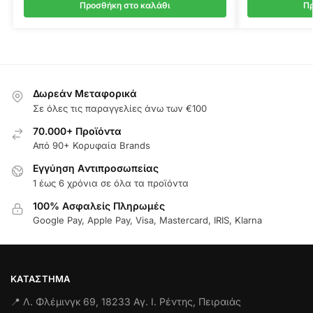
Προσθήκη στο καλάθι
Πρ
Δωρεάν Μεταφορικά
Σε όλες τις παραγγελίες άνω των €100
70.000+ Προϊόντα
Από 90+ Κορυφαία Brands
Εγγύηση Aντιπροσωπείας
1 έως 6 χρόνια σε όλα τα προϊόντα
100% Ασφαλείς Πληρωμές
Google Pay, Apple Pay, Visa, Mastercard, IRIS, Klarna
ΚΑΤΆΣΤΗΜΑ
📍 Λ. Φλέμινγκ 69, 18233 Αγ. Ι. Ρέντης, Πειραιάς