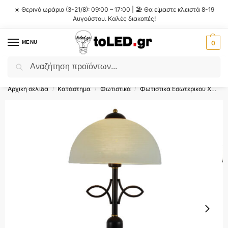
☀️ Θερινό ωράριο (3-21/8): 09:00 – 17:00 | 🏖️ Θα είμαστε κλειστά 8-19
Αυγούστου. Καλές διακοπές!
MENU
0
Αναζήτηση
Flash Sale ⚡ 10% Έκπτωση με τον κωδικό
'SUMMER'
!
Αρχική σελίδα
Κατάστημα
Φωτιστικά
Φωτιστικά Εσωτερικού Χώρου
/
/
/