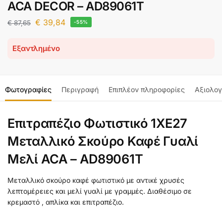
ACA DECOR – AD89061T
€
39,84
€
87,65
-55%
Εξαντλημένο
Φωτογραφίες
Περιγραφή
Επιπλέον πληροφορίες
Αξιολογ
Επιτραπέζιο Φωτιστικό 1ΧE27
Μεταλλικό Σκούρο Καφέ Γυαλί
Μελί ACA – AD89061T
Μεταλλικό σκούρο καφέ φωτιστικό με αντικέ χρυσές
λεπτομέρειες και μελί γυαλί με γραμμές. Διαθέσιμο σε
κρεμαστό , απλίκα και επιτραπέζιο.