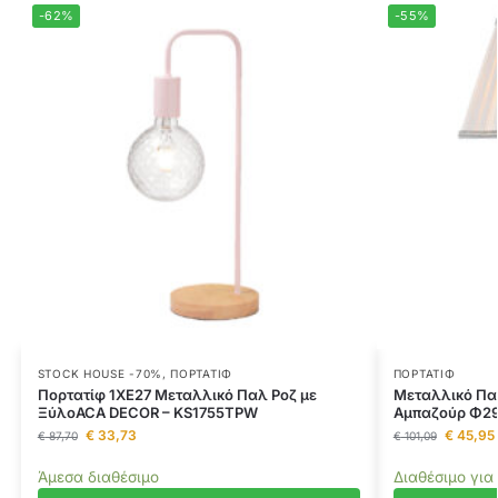
-62%
-55%
STOCK HOUSE -70%
,
ΠΟΡΤΑΤΊΦ
ΠΟΡΤΑΤΊΦ
Πορτατίφ 1ΧΕ27 Μεταλλικό Παλ Ροζ με
Μεταλλικό Πατ
ΞύλοACA DECOR – KS1755TPW
Αμπαζούρ Φ29
€
33,73
€
45,95
€
87,70
€
101,09
Άμεσα διαθέσιμο
Διαθέσιμο για