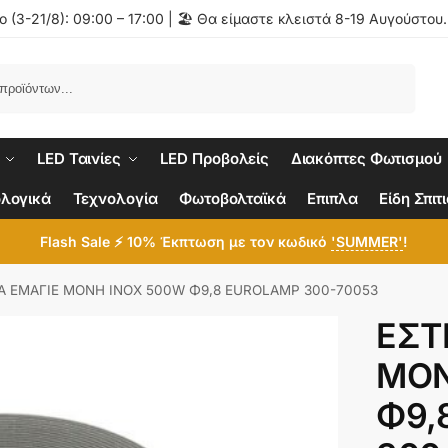
 (3-21/8): 09:00 – 17:00 | 🏖️ Θα είμαστε κλειστά 8-19 Αυγούστου
Αναζήτηση
LED Ταινίες
LED Προβολείς
Διακόπτες Φωτισμού
λογικά
Τεχνολογία
Φωτοβολταϊκά
Επιπλα
Είδη Σπιτ
Flash Sale ⚡ 10% Έκπτωση με τον κωδικό
'SUMMER'
!
Α ΕΜΑΓΙΕ ΜΟΝΗ ΙΝΟΧ 500W Φ9,8 EUROLAMP 300-70053
ΕΣΤ
ΜΟΝ
Φ9,