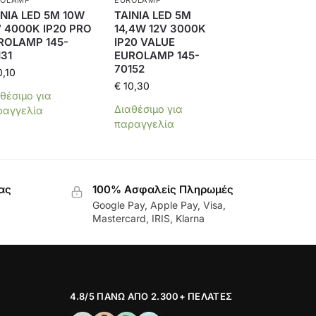
ROLAMP
EUROLAMP
ΙΝΙΑ LED 5M 10W
ΤΑΙΝΙΑ LED 5M
V 4000K IP20 PRO
14,4W 12V 3000K
ROLAMP 145-
IP20 VALUE
131
EUROLAMP 145-
70152
,10
€
10,30
θέσιμο για
Διαθέσιμο για
ραγγελία
παραγγελία
ας
100% Ασφαλείς Πληρωμές
Google Pay, Apple Pay, Visa,
Mastercard, IRIS, Klarna
4.8/5 ΠΆΝΩ ΑΠΌ 2.300+ ΠΕΛΆΤΕΣ