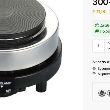
300
€
11,90
📦 Διαθ
🚚 Παρ
Δωρεάν α
Εγγύησ
Δωρεάν