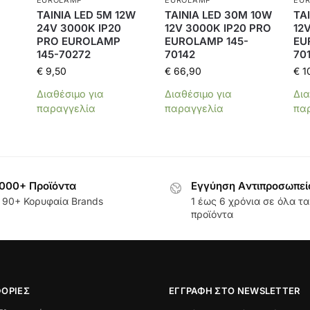
EUROLAMP
EUROLAMP
EU
ΤΑΙΝΙΑ LED 5M 12W
ΤΑΙΝΙΑ LED 30M 10W
ΤΑ
24V 3000Κ IP20
12V 3000K IP20 PRO
12
PRO EUROLAMP
EUROLAMP 145-
EU
145-70272
70142
70
€
9,50
€
66,90
€
10
Διαθέσιμο για
Διαθέσιμο για
Δια
παραγγελία
παραγγελία
πα
000+ Προϊόντα
Εγγύηση Aντιπροσωπεί
 90+ Κορυφαία Brands
1 έως 6 χρόνια σε όλα τα
προϊόντα
ΟΡΊΕΣ
ΕΓΓΡΑΦΉ ΣΤΟ NEWSLETTER