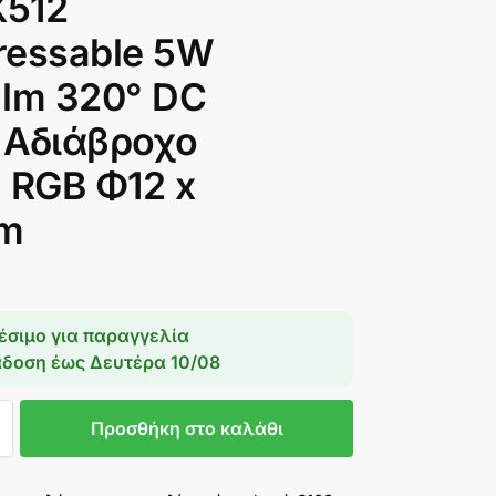
512
ressable 5W
 lm 320° DC
 Αδιάβροχο
 RGB Φ12 x
m
έσιμο για παραγγελία
άδοση έως
Δευτέρα 10/08
Προσθήκη στο καλάθι