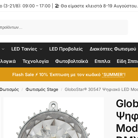
 (3-21/8): 09:00 – 17:00 | 🏖️ Θα είμαστε κλειστά 8-19 Αυγούστου
Αναζήτηση
LED Ταινίες
LED Προβολείς
Διακόπτες Φωτισμού
λογικά
Τεχνολογία
Φωτοβολταϊκά
Επιπλα
Είδη Σπιτ
Flash Sale ⚡ 10% Έκπτωση με τον κωδικό
'SUMMER'
!
 Φωτισμός
Φωτισμός Stage
GloboStar® 30547 Ψηφιακό LED Module GENIUS DMX51
/
/
Glo
Ψηφ
Mod