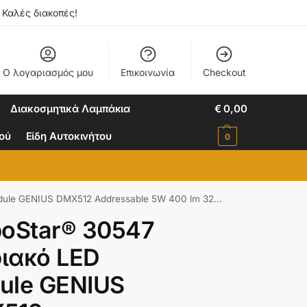
. Καλές διακοπές!
Ο λογαριασμός μου
Επικοινωνία
Checkout
Διακοσμητικά Λαμπάκια
€
0,00
ιού
Είδη Αυτοκινήτου
0
2 Addressable 5W 400 lm 320° DC 24V Αδιάβροχο IP68 RGB Φ12 x Υ7cm
boStar® 30547
ιακό LED
ule GENIUS