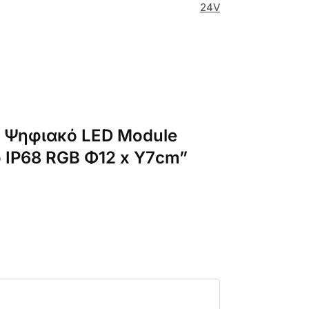
24V
7 Ψηφιακό LED Module
 IP68 RGB Φ12 x Υ7cm”