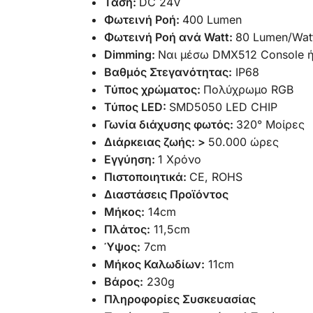
Τάση:
DC 24V
Φωτεινή Ροή:
400 Lumen
Φωτεινή Ροή ανά Watt:
80 Lumen/Wat
Dimming:
Ναι μέσω DMX512 Console ή 
Βαθμός Στεγανότητας:
IP68
Τύπος χρώματος:
Πολύχρωμο RGB
Τύπος LED:
SMD5050 LED CHIP
Γωνία διάχυσης φωτός:
320° Μοίρες
Διάρκειας ζωής: >
50.000 ώρες
Εγγύηση:
1 Χρόνο
Πιστοποιητικά:
CE, ROHS
Διαστάσεις Προϊόντος
Μήκος:
14cm
Πλάτος:
11,5cm
Ύψος:
7cm
Μήκος Καλωδίων:
11cm
Βάρος:
230g
Πληροφορίες Συσκευασίας