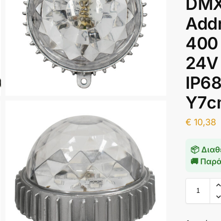
DMX
Add
400
24V
IP68
Υ7c
€
10,38
📦 Διαθ
🚚 Παρ