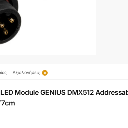
ίες
Αξιολογήσεις
0
 LED Module GENIUS DMX512 Addressab
 Υ7cm