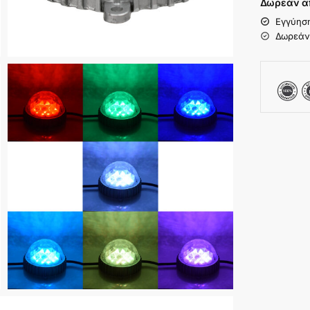
Δωρεάν α
Εγγύησ
Δωρεάν