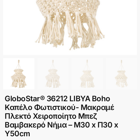
GloboStar® 36212 LIBYA Boho
Καπέλο Φωτιστικού- Μακραμέ
Πλεκτό Χειροποίητο Μπεζ
Βαμβακερό Νήμα – Μ30 x Π30 x
Υ50cm