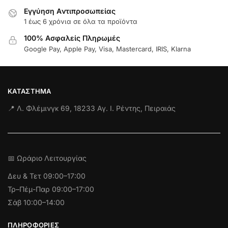
Εγγύηση Aντιπροσωπείας
1 έως 6 χρόνια σε όλα τα προϊόντα
100% Ασφαλείς Πληρωμές
Google Pay, Apple Pay, Visa, Mastercard, IRIS, Klarna
ΚΑΤΆΣΤΗΜΑ
📍 Λ. Φλέμινγκ 69, 18233 Αγ. Ι. Ρέντης, Πειραιάς
📅 Ωράριο Λειτουργίας
Δευ & Τετ
09:00–17:00
Τρ–Πέμ-Παρ 09:00–17:00
Σάβ 10:00–14:00
ΠΛΗΡΟΦΟΡΊΕΣ