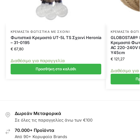
ΚΡΕΜΑΣΤΆ ΦΩΤΙΣΤΙΚΆ ΜΕ ΣΧΟΙΝΊ
ΚΡΕΜΑΣΤΆ ΦΩΤΙ
Φωτιστικό Κρεμαστό UT-5L TS Σχοινί Heronia
GLOBOSTAR® M
– 31-0195
Κρεμαστό Φωτι
AC 220-240V I
€
67,80
Υ45cm
€
121,27
Διαθέσιμο για παραγγελία
Προσθήκη στο καλάθι
Διαθέσιμο για
Πρ
Δωρεάν Μεταφορικά
Σε όλες τις παραγγελίες άνω των €100
70.000+ Προϊόντα
Από 90+ Κορυφαία Brands