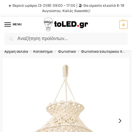
☀️ Θερινό ωράριο (3-21/8): 09:00 – 17:00 | 🏖️ Θα είμαστε κλειστά 8-19
Αυγούστου. Καλές διακοπές!
MENU
0
Αναζήτηση
Flash Sale ⚡ 10% Έκπτωση με τον κωδικό
'SUMMER'
!
Αρχική σελίδα
Κατάστημα
Φωτιστικά
Φωτιστικά Εσωτερικού Χώρου
/
/
/