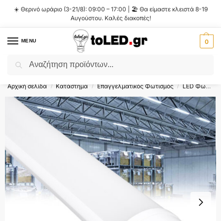
☀️ Θερινό ωράριο (3-21/8): 09:00 – 17:00 | 🏖️ Θα είμαστε κλειστά 8-19
Αυγούστου. Καλές διακοπές!
MENU
0
Αναζήτηση
Flash Sale ⚡ 10% Έκπτωση με τον κωδικό
'SUMMER'
!
Αρχική σελίδα
Κατάστημα
Επαγγελματικός Φωτισμός
LED Φωτιστικά Αδιάβροχα Τύπου Φθορίου
/
/
/