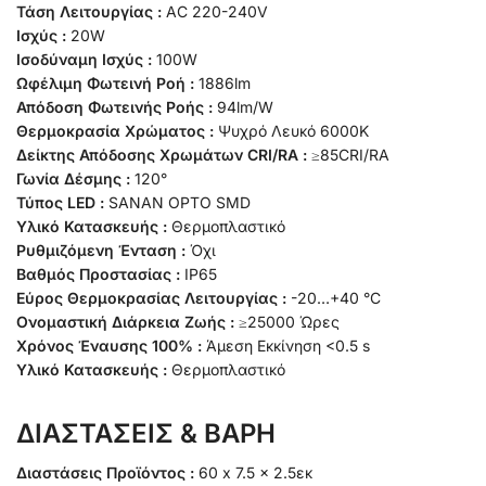
Τάση Λειτουργίας :
AC 220-240V
Ισχύς :
20W
Ισοδύναμη Ισχύς :
100W
Ωφέλιμη Φωτεινή Ροή :
1886lm
Απόδοση Φωτεινής Ροής :
94lm/W
Θερμοκρασία Χρώματος :
Ψυχρό Λευκό 6000K
Δείκτης Απόδοσης Χρωμάτων CRI/RA :
≥85CRI/RA
Γωνία Δέσμης :
120°
Τύπος LED :
SANAN OPTO SMD
Υλικό Κατασκευής :
Θερμοπλαστικό
Ρυθμιζόμενη Ένταση :
Όχι
Βαθμός Προστασίας :
IP65
Εύρος Θερμοκρασίας Λειτουργίας :
-20…+40 °C
Ονομαστική Διάρκεια Ζωής :
≥25000 Ώρες
Χρόνος Έναυσης 100% :
Άμεση Εκκίνηση <0.5 s
Υλικό Κατασκευής :
Θερμοπλαστικό
ΔΙΑΣΤΑΣΕΙΣ & ΒΑΡΗ
Διαστάσεις Προϊόντος :
60 x 7.5 x 2.5εκ