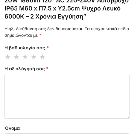
20W 1886lm 120° AC 220-240V Αδιάβροχο
IP65 Μ60 x Π7.5 x Υ2.5cm Ψυχρό Λευκό
6000K – 2 Χρόνια Εγγύηση”
Η ηλ. διεύθυνση σας δεν δημοσιεύεται.
Τα υποχρεωτικά πεδία
σημειώνονται με
*
Η βαθμολογία σας
*
Η αξιολόγησή σας
*
Όνομα