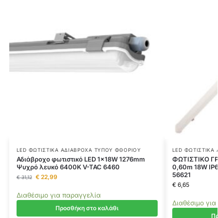
LED ΦΩΤΙΣΤΙΚΆ ΑΔΙΆΒΡΟΧΑ ΤΎΠΟΥ ΦΘΟΡΊΟΥ
LED ΦΩΤΙΣΤΙΚΆ
Αδιάβροχο φωτιστικό LED 1x18W 1276mm
ΦΩΤΙΣΤΙΚΟ ΓΡ
Ψυχρό λευκό 6400K V-TAC 6460
0,60m 18W IP
56621
€
22,99
€
31,12
€
6,65
Διαθέσιμο για παραγγελία
Διαθέσιμο για
Προσθήκη στο καλάθι
Πρ