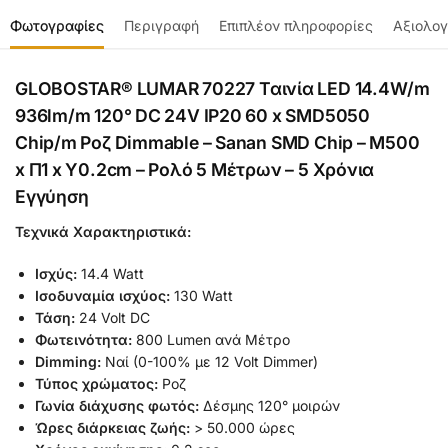
Φωτογραφίες
Περιγραφή
Επιπλέον πληροφορίες
Αξιολογ
GLOBOSTAR® LUMAR 70227 Ταινία LED 14.4W/m
936lm/m 120° DC 24V IP20 60 x SMD5050
Chip/m Ροζ Dimmable – Sanan SMD Chip – Μ500
x Π1 x Υ0.2cm – Ρολό 5 Μέτρων – 5 Χρόνια
Εγγύηση
Τεχνικά Χαρακτηριστικά:
Ισχύς:
14.4 Watt
Ισοδυναμία ισχύος:
130 Watt
Τάση:
24 Volt DC
Φωτεινότητα:
800 Lumen ανά Μέτρο
Dimming:
Ναί (0-100% με 12 Volt Dimmer)
Τύπος χρώματος:
Ροζ
Γωνία διάχυσης φωτός:
Δέσμης 120° μοιρών
Ώρες διάρκειας ζωής:
> 50.000 ώρες