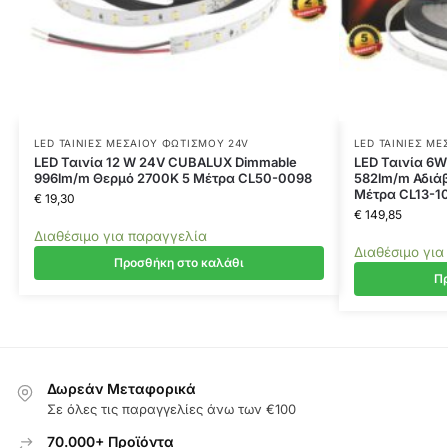
LED ΤΑΙΝΊΕΣ ΜΕΣΑΊΟΥ ΦΩΤΙΣΜΟΎ 24V
LED ΤΑΙΝΊΕΣ ΜΕ
LED Ταινία 12 W 24V CUBALUX Dimmable
LED Ταινία 6
996lm/m Θερμό 2700K 5 Μέτρα CL50-0098
582lm/m Αδιάβ
Μέτρα CL13-1
€
19,30
€
149,85
Διαθέσιμο για παραγγελία
Διαθέσιμο για
Προσθήκη στο καλάθι
Πρ
Δωρεάν Μεταφορικά
Σε όλες τις παραγγελίες άνω των €100
70.000+ Προϊόντα