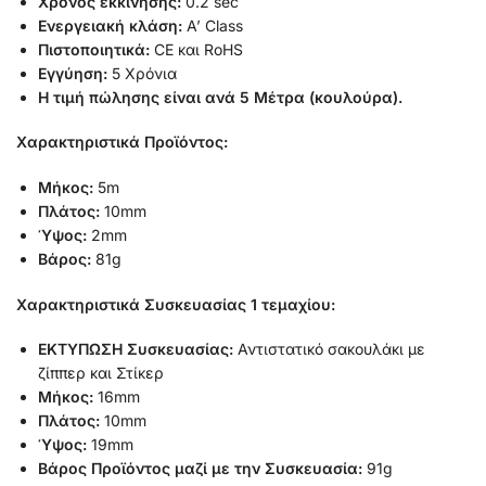
Χρόνος εκκίνησης:
0.2 sec
Ενεργειακή κλάση:
A’ Class
Πιστοποιητικά:
CE και RoHS
Εγγύηση:
5 Χρόνια
H τιμή πώλησης είναι ανά 5 Μέτρα (κουλούρα).
Χαρακτηριστικά Προϊόντος:
Μήκος:
5m
Πλάτος:
10mm
Ύψος:
2mm
Βάρος:
81g
Χαρακτηριστικά Συσκευασίας 1 τεμαχίου:
ΕΚΤΥΠΩΣΗ Συσκευασίας:
Αντιστατικό σακουλάκι με
ζίππερ και Στίκερ
Μήκος:
16mm
Πλάτος:
10mm
Ύψος:
19mm
Βάρος Προϊόντος μαζί με την Συσκευασία:
91g