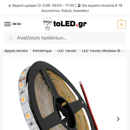
☀️ Θερινό ωράριο (3-21/8): 09:00 – 17:00 | 🏖️ Θα είμαστε κλειστά 8-19
Αυγούστου. Καλές διακοπές!
MENU
0
Αναζήτηση
Flash Sale ⚡ 10% Έκπτωση με τον κωδικό
'SUMMER'
!
Αρχική σελίδα
Κατάστημα
LED Ταινίες
LED Ταινίες Μεσαίου Φωτισμού
/
/
/