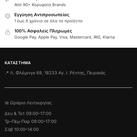
Από 90+ Κορυφαία Brands
Εγγύηση Aντιπροσωπείας
1 έως 6 χρόνια σε όλα τα προϊόντα
100% Ασφαλείς Πληρωμές
Google Pay, Apple Pay, Visa, Mastercard, IRIS, Klarna
ΚΑΤΆΣΤΗΜΑ
📍 Λ. Φλέμινγκ 69, 18233 Αγ. Ι. Ρέντης, Πειραιάς
📅 Ωράριο Λειτουργίας
Δευ & Τετ
09:00–17:00
Τρ–Πέμ-Παρ 09:00–17:00
Σάβ 10:00–14:00