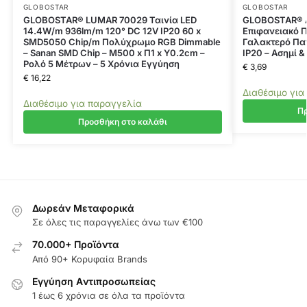
GLOBOSTAR
GLOBOSTAR
GLOBOSTAR® LUMAR 70029 Ταινία LED
GLOBOSTAR® A
14.4W/m 936lm/m 120° DC 12V IP20 60 x
Επιφανειακό Π
SMD5050 Chip/m Πολύχρωμο RGB Dimmable
Γαλακτερό Πατ
– Sanan SMD Chip – Μ500 x Π1 x Υ0.2cm –
IP20 – Ασημί &
Ρολό 5 Μέτρων – 5 Χρόνια Εγγύηση
€
3,69
€
16,22
Διαθέσιμο για
Διαθέσιμο για παραγγελία
Πρ
Προσθήκη στο καλάθι
Δωρεάν Μεταφορικά
Σε όλες τις παραγγελίες άνω των €100
70.000+ Προϊόντα
Από 90+ Κορυφαία Brands
Εγγύηση Aντιπροσωπείας
1 έως 6 χρόνια σε όλα τα προϊόντα