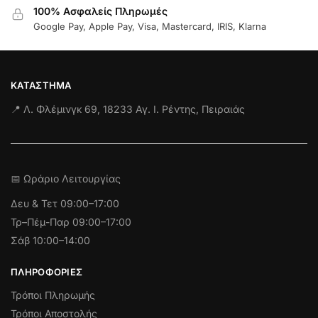
100% Ασφαλείς Πληρωμές
Google Pay, Apple Pay, Visa, Mastercard, IRIS, Klarna
ΚΑΤΆΣΤΗΜΑ
📍 Λ. Φλέμινγκ 69, 18233 Αγ. Ι. Ρέντης, Πειραιάς
📅 Ωράριο Λειτουργίας
Δευ & Τετ
09:00–17:00
Τρ–Πέμ-Παρ 09:00–17:00
Σάβ 10:00–14:00
ΠΛΗΡΟΦΟΡΊΕΣ
Τρόποι Πληρωμής
Τρόποι Αποστολής