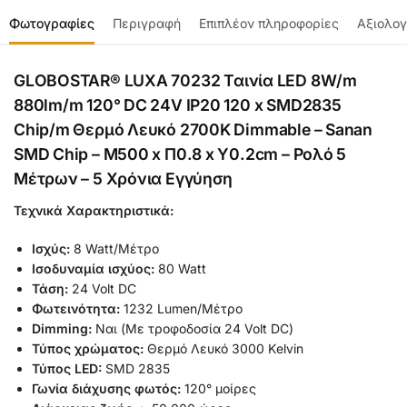
Φωτογραφίες
Περιγραφή
Επιπλέον πληροφορίες
Αξιολογ
GLOBOSTAR® LUXA 70232 Ταινία LED 8W/m
880lm/m 120° DC 24V IP20 120 x SMD2835
Chip/m Θερμό Λευκό 2700K Dimmable – Sanan
SMD Chip – Μ500 x Π0.8 x Υ0.2cm – Ρολό 5
Μέτρων – 5 Χρόνια Εγγύηση
Τεχνικά Χαρακτηριστικά:
Ισχύς:
8 Watt/Μέτρο
Ισοδυναμία ισχύος:
80 Watt
Τάση:
24 Volt DC
Φωτεινότητα:
1232 Lumen/Μέτρο
Dimming
:
Ναι (Με τροφοδοσία 24 Volt DC)
Τύπος χ
ρώματος:
Θερμό Λευκό 3000 Κelvin
Τύπος LED:
SMD 2835
Γωνία διάχυσης φωτός:
120° μοίρες