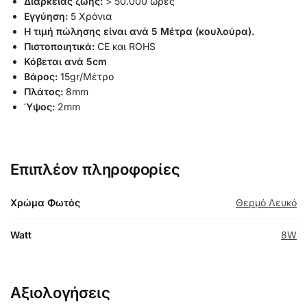
Διάρκειας ζωής:
> 50.000 ώρες
Εγγύηση:
5 Χρόνια
H τιμή πώλησης είναι ανά 5 Μέτρα (κουλούρα).
Πιστοποιητικά:
CE και ROHS
Κόβεται ανά 5cm
Βάρος:
15gr/Μέτρο
Πλάτος:
8mm
Ύψος:
2mm
Επιπλέον πληροφορίες
Χρώμα Φωτός
Θερμό Λευκό
Watt
8W
Αξιολογήσεις