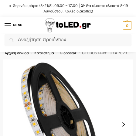
☀️ Θερινό ωράριο (3-21/8): 09:00 – 17:00 | 🏖️ Θα είμαστε κλειστά 8-19
Αυγούστου. Καλές διακοπές!
MENU
0
Αναζήτηση
Flash Sale ⚡ 10% Έκπτωση με τον κωδικό
'SUMMER'
!
Αρχική σελίδα
Κατάστημα
Globostar
GLOBOSTAR® LUXA 70232 Ταινία LED 8W/m 880lm/m 120° DC 24V IP20 120 x SMD2835 Chip/m Θερμό Λευκό 2700K Dimmable – Sanan SMD Chip – Μ500 x Π0.8 x Υ0.2cm – Ρολό 5 Μέτρων – 5 Χρόνια Εγγύηση
/
/
/