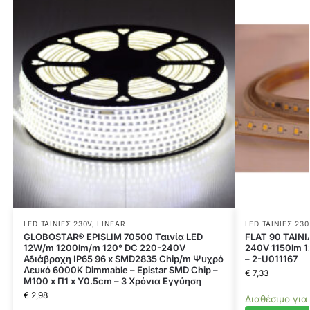
LED ΤΑΙΝΊΕΣ 230V
,
LINEAR
LED ΤΑΙΝΊΕΣ 230
GLOBOSTAR® EPISLIM 70500 Ταινία LED
FLAT 90 TAINI
12W/m 1200lm/m 120° DC 220-240V
240V 1150lm 
Αδιάβροχη IP65 96 x SMD2835 Chip/m Ψυχρό
– 2-U011167
Λευκό 6000K Dimmable – Epistar SMD Chip –
€
7,33
Μ100 x Π1 x Υ0.5cm – 3 Χρόνια Εγγύηση
€
2,98
Διαθέσιμο για