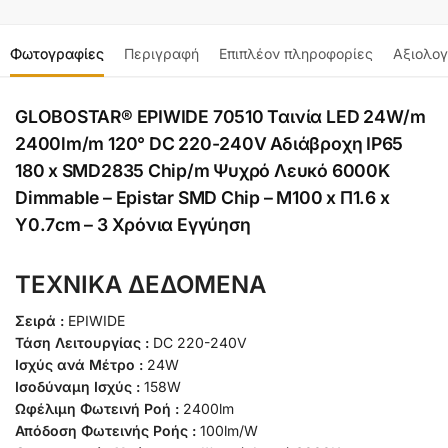
Φωτογραφίες
Περιγραφή
Επιπλέον πληροφορίες
Αξιολογ
GLOBOSTAR® EPIWIDE 70510 Ταινία LED 24W/m
2400lm/m 120° DC 220-240V Αδιάβροχη IP65
180 x SMD2835 Chip/m Ψυχρό Λευκό 6000K
Dimmable – Epistar SMD Chip – M100 x Π1.6 x
Υ0.7cm – 3 Χρόνια Εγγύηση
ΤΕΧΝΙΚΑ ΔΕΔΟΜΕΝΑ
Σειρά :
EPIWIDE
Τάση Λειτουργίας :
DC 220-240V
Ισχύς ανά Μέτρο :
24W
Ισοδύναμη Ισχύς :
158W
Ωφέλιμη Φωτεινή Ροή :
2400lm
Απόδοση Φωτεινής Ροής :
100lm/W