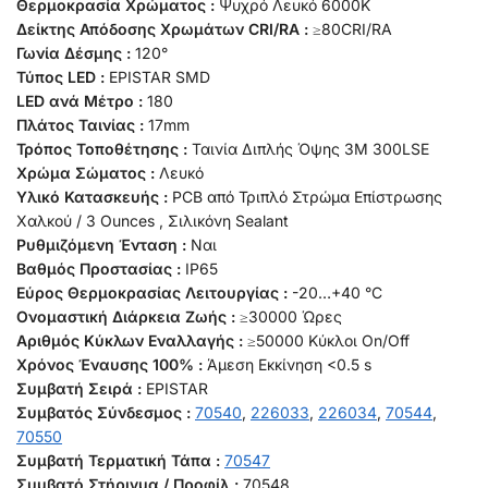
Θερμοκρασία Χρώματος :
Ψυχρό Λευκό 6000K
Δείκτης Απόδοσης Χρωμάτων CRI/RA :
≥80CRI/RA
Γωνία Δέσμης :
120°
Τύπος LED :
EPISTAR SMD
LED ανά Μέτρο :
180
Πλάτος Ταινίας :
17mm
Τρόπος Τοποθέτησης :
Ταινία Διπλής Όψης 3M 300LSE
Χρώμα Σώματος :
Λευκό
Υλικό Κατασκευής :
PCB από Τριπλό Στρώμα Επίστρωσης
Χαλκού / 3 Ounces , Σιλικόνη Sealant
Ρυθμιζόμενη Ένταση :
Ναι
Βαθμός Προστασίας :
IP65
Εύρος Θερμοκρασίας Λειτουργίας :
-20…+40 °C
Ονομαστική Διάρκεια Ζωής :
≥30000 Ώρες
Αριθμός Κύκλων Εναλλαγής :
≥50000 Κύκλοι On/Off
Χρόνος Έναυσης 100% :
Άμεση Εκκίνηση <0.5 s
Συμβατή Σειρά :
EPISTAR
Συμβατός Σύνδεσμος :
70540
,
226033
,
226034
,
70544
,
70550
Συμβατή Τερματική Τάπα :
70547
Συμβατό Στήριγμα / Προφίλ :
70548