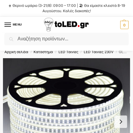
☀️ Θερινό ωράριο (3-21/8): 09:00 – 17:00 | 🏖️ Θα είμαστε κλειστά 8-19
Αυγούστου. Καλές διακοπές!
MENU
0
Αναζήτηση
Flash Sale ⚡ 10% Έκπτωση με τον κωδικό
'SUMMER'
!
Αρχική σελίδα
Κατάστημα
LED Ταινίες
LED Ταινίες 230V
GLOBOSTAR® EPIWIDE 70510 Ταινία LED 24W/m 2400lm/m 120° DC 220-240V Αδιάβροχη IP65 180 x SMD2835 Chip/m Ψυχρό Λευκό 6000K Dimmable – Epistar SMD Chip – M100 x Π1.6 x Υ0.7cm – 3 Χρόνια Εγγύηση
/
/
/
/