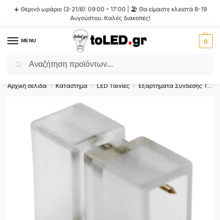
☀️ Θερινό ωράριο (3-21/8): 09:00 – 17:00 | 🏖️ Θα είμαστε κλειστά 8-19
Αυγούστου. Καλές διακοπές!
MENU
0
Αναζήτηση
Flash Sale ⚡ 10% Έκπτωση με τον κωδικό
'SUMMER'
!
Αρχική σελίδα
Κατάστημα
LED Ταινίες
Εξαρτήματα Σύνδεσης Ταινίας Led
/
/
/