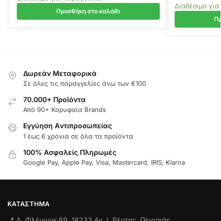
Διαθέσιμο για
Προσθήκη στο καλάθι
Πρ
Δωρεάν Μεταφορικά
Σε όλες τις παραγγελίες άνω των €100
70.000+ Προϊόντα
Από 90+ Κορυφαία Brands
Εγγύηση Aντιπροσωπείας
1 έως 6 χρόνια σε όλα τα προϊόντα
100% Ασφαλείς Πληρωμές
Google Pay, Apple Pay, Visa, Mastercard, IRIS, Klarna
ΚΑΤΆΣΤΗΜΑ
📍 Λ. Φλέμινγκ 69, 18233 Αγ. Ι. Ρέντης, Πειραιάς