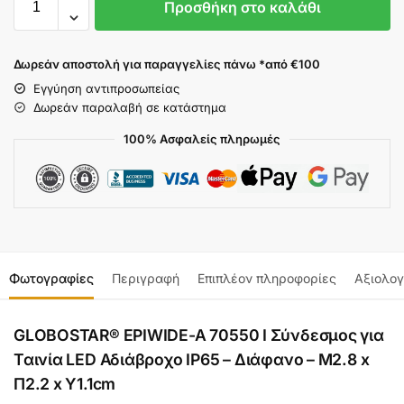
Προσθήκη στο καλάθι
Δωρεάν αποστολή για παραγγελίες πάνω *από €100
Εγγύηση αντιπροσωπείας
Δωρεάν παραλαβή σε κατάστημα
100% Ασφαλείς πληρωμές
Φωτογραφίες
Περιγραφή
Επιπλέον πληροφορίες
Αξιολογ
GLOBOSTAR® EPIWIDE-A 70550 I Σύνδεσμος για
Ταινία LED Αδιάβροχο IP65 – Διάφανο – Μ2.8 x
Π2.2 x Υ1.1cm