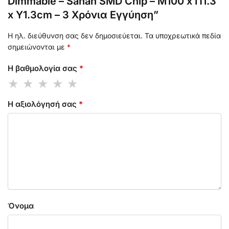
Dimmable – Sanan SMD Chip – Μ100 x Π1.3
x Υ1.3cm – 3 Χρόνια Εγγύηση”
Η ηλ. διεύθυνση σας δεν δημοσιεύεται.
Τα υποχρεωτικά πεδία
σημειώνονται με
*
Η βαθμολογία σας
*
Η αξιολόγησή σας
*
Όνομα