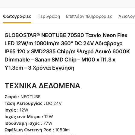
Φωτογραφίες
Περιγραφή
Επιπλέον πληροφορίες
Αξιολογ
GLOBOSTAR® NEOTUBE 70580 Ταινία Neon Flex
LED 12W/m 1080lm/m 360° DC 24V Αδιάβροχο
IP65 120 x SMD2835 Chip/m Ψυχρό Λευκό 6000K
Dimmable – Sanan SMD Chip – Μ100 x Π1.3 x
Υ1.3cm – 3 Χρόνια Εγγύηση
ΤΕΧΝΙΚΑ ΔΕΔΟΜΕΝΑ
Σειρά :
NEOTUBE
Τάση Λειτουργίας :
DC 24V
Ισχύς :
12W
Ισχύς ανά Μέτρο :
12W
Ισοδύναμη Ισχύς :
77W
Ωφέλιμη Φωτεινή Ροή :
1080lm