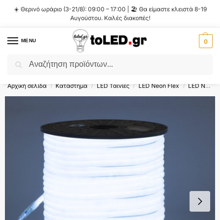
☀️ Θερινό ωράριο (3-21/8): 09:00 – 17:00 | 🏖️ Θα είμαστε κλειστά 8-19
Αυγούστου. Καλές διακοπές!
MENU
0
Αναζήτηση
Flash Sale ⚡ 10% Έκπτωση με τον κωδικό
'SUMMER'
!
Αρχική σελίδα
Κατάστημα
LED Ταινίες
LED Neon Flex
LED Neon Flex 12V-24V-48V
/
/
/
/