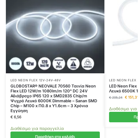
LED NEON FLEX 12V-24V-48V
LED NEON FLEX 
GLOBOSTAR® NEOVALE 70560 Ταινία Neon
LED Neon Flex
Flex LED 12W/m 1080lm/m 120° DC 24V
Λευκό 6500K 1
Αδιάβροχο IP65 120 x SMD2835 Chip/m
€
151,3
€
205,24
Ψυχρό Λευκό 6000K Dimmable – Sanan SMD
Chip – Μ100 x Π0.8 x Υ1.6cm – 3 Χρόνια
Διαθέσιμο για
Εγγύηση
€
6,56
Πρ
Διαθέσιμο για παραγγελία
Προσθήκη στο καλάθι