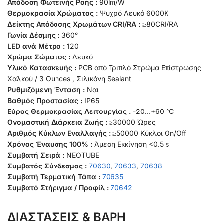
Απόδοση Φωτεινής Ροής :
90lm/W
Θερμοκρασία Χρώματος :
Ψυχρό Λευκό 6000K
Δείκτης Απόδοσης Χρωμάτων CRI/RA :
≥80CRI/RA
Γωνία Δέσμης :
360°
LED ανά Μέτρο :
120
Χρώμα Σώματος :
Λευκό
Υλικό Κατασκευής :
PCB από Τριπλό Στρώμα Επίστρωσης
Χαλκού / 3 Ounces , Σιλικόνη Sealant
Ρυθμιζόμενη Ένταση :
Ναι
Βαθμός Προστασίας :
IP65
Εύρος Θερμοκρασίας Λειτουργίας :
-20…+60 °C
Ονομαστική Διάρκεια Ζωής :
≥30000 Ώρες
Αριθμός Κύκλων Εναλλαγής :
≥50000 Κύκλοι On/Off
Χρόνος Έναυσης 100% :
Άμεση Εκκίνηση <0.5 s
Συμβατή Σειρά :
NEOTUBE
Συμβατός Σύνδεσμος :
70630
,
70633
,
70638
Συμβατή Τερματική Τάπα :
70635
Συμβατό Στήριγμα / Προφίλ :
70642
ΔΙΑΣΤΑΣΕΙΣ & ΒΑΡΗ