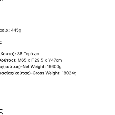
ασία:
445g
ς:
(Κούτα):
36 Τεμάχια
Κούτας):
Μ65 x Π29,5 x Υ47cm
ς(κούτας)-Net Weight:
16600g
ασίας(κούτας)-Gross Weight:
18024g
ς