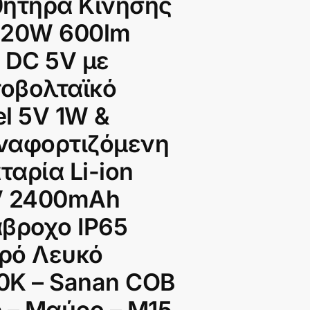
θητήρα Κίνησης
 20W 600lm
 DC 5V με
οβολταϊκό
l 5V 1W &
ναφορτιζόμενη
αρία Li-ion
V 2400mAh
άβροχο IP65
ρό Λευκό
0K – Sanan COB
 – Μαύρο – Μ15