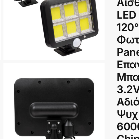
Αισ
LED
120°
Φωτ
Pane
Επα
Μπατ
3.2
Αδι
Ψυχ
600
Chip