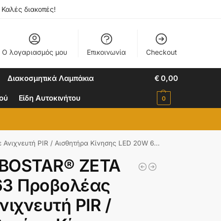
. Καλές διακοπές!
Ο λογαριασμός μου
Επικοινωνία
Checkout
Διακοσμητικά Λαμπάκια
€
0,00
ιού
Είδη Αυτοκινήτου
0
& Επαναφορτιζόμενη Μπαταρία Li-ion 3.2V 2400mAh Αδιάβροχο IP65 Ψυχρό Λευκό 6000K – Sanan COB Chip – Μαύρο – Μ15 x Π3.5 x Υ13cm – 2 Χρόνια Εγγύηση
BOSTAR® ZETA
63 Προβολέας
νιχνευτή PIR /