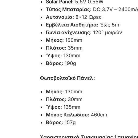
Solar Panel:
5.5V 0.55W
Τύπος Μπαταρίας:
DC 3.7V – 2400mA
Αυτονομία:
8~12 Ώρες
Εμβέλεια Αισθητήρα:
Έως 5m
Γωνία ανίχνευσης:
120° μοιρών
Μήκος:
150mm
Πλάτος:
35mm
Ύψος:
130mm
Βάρος:
190g
Φωτοβολταϊκό Πάνελ:
Μήκος:
130mm
Πλάτος:
30mm
Ύψος:
135mm
Μήκος Καλωδίου:
460cm
Βάρος:
157g
Χαρακτηριστικά Συσκευασίας 1 τεμαχίο