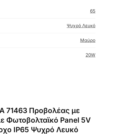
65
Ψυχρό Λευκό
Μαύρο
20W
TA 71463 Προβολέας με
με Φωτοβολταϊκό Panel 5V
οχο IP65 Ψυχρό Λευκό