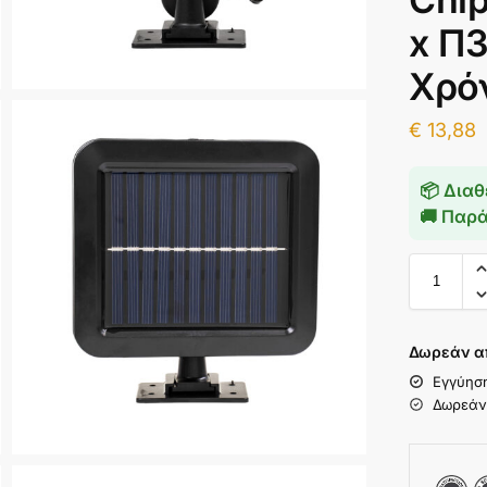
x Π3
Χρό
€
13,88
📦 Διαθ
🚚 Παρ
Δωρεάν α
Εγγύησ
Δωρεάν