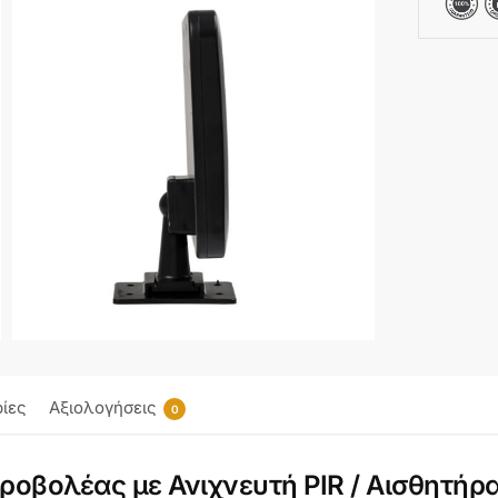
ίες
Αξιολογήσεις
0
οβολέας με Ανιχνευτή PIR / Αισθητήρ