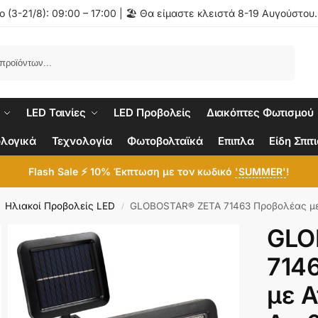
 (3-21/8): 09:00 – 17:00 | 🏖️ Θα είμαστε κλειστά 8-19 Αυγούστου
Αναζήτηση
LED Ταινίες
LED Προβολείς
Διακόπτες Φωτισμού
λογικά
Τεχνολογία
Φωτοβολταϊκά
Επιπλα
Είδη Σπιτ
Flash Sale ⚡ 10% Έκπτωση με τον κωδικό
'SUMMER'
!
Ηλιακοί Προβολείς LED
GLOBOSTAR® ZETA 71463 Προβολέας με Ανιχνευτή PIR / Αισθητήρα Κίνησης LED 20W 600lm 120° DC 5V με Φωτοβολταϊκό Panel 5V 1W 
/
GLO
714
με Α