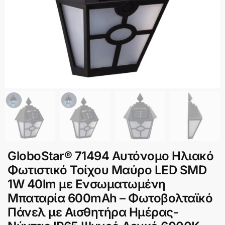
GloboStar® 71494 Αυτόνομο Ηλιακό
Φωτιστικό Τοίχου Μαύρο LED SMD
1W 40lm με Ενσωματωμένη
Μπαταρία 600mAh – Φωτοβολταϊκό
Πάνελ με Αισθητήρα Ημέρας-