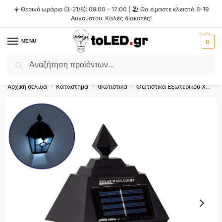
☀️ Θερινό ωράριο (3-21/8): 09:00 – 17:00 | 🏖️ Θα είμαστε κλειστά 8-19
Αυγούστου. Καλές διακοπές!
MENU
0
Αναζήτηση
Flash Sale ⚡ 10% Έκπτωση με τον κωδικό
'SUMMER'
!
Αρχική σελίδα
Κατάστημα
Φωτιστικά
Φωτιστικά Εξωτερικού Χώρου
/
/
/