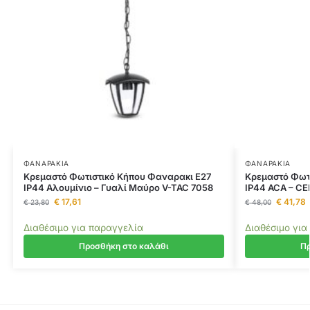
ΦΑΝΑΡΆΚΙΑ
ΦΑΝΑΡΆΚΙΑ
Κρεμαστό Φωτιστικό Κήπου Φαναρακι E27
Κρεμαστό Φωτι
IP44 Αλουμίνιο – Γυαλί Μαύρο V-TAC 7058
IP44 ACA – CE
€
17,61
€
41,78
€
23,80
€
48,00
Διαθέσιμο για παραγγελία
Διαθέσιμο για
Προσθήκη στο καλάθι
Πρ