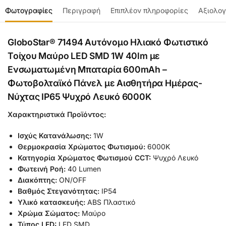
Φωτογραφίες
Περιγραφή
Επιπλέον πληροφορίες
Αξιολογ
GloboStar® 71494 Αυτόνομο Ηλιακό Φωτιστικό
Τοίχου Μαύρο LED SMD 1W 40lm με
Ενσωματωμένη Μπαταρία 600mAh –
Φωτοβολταϊκό Πάνελ με Αισθητήρα Ημέρας-
Νύχτας IP65 Ψυχρό Λευκό 6000K
Χαρακτηριστικά Προϊόντος:
Ισχύς Κατανάλωσης:
1W
Θερμοκρασία Χρώματος Φωτισμού:
6000Κ
Κατηγορία Χρώματος Φωτισμού CCT:
Ψυχρό Λευκό
Φωτεινή Ροή:
40 Lumen
Διακόπτης:
ON/OFF
Βαθμός Στεγανότητας:
IP54
Υλικό κατασκευής:
ABS Πλαστικό
Χρώμα Σώματος:
Μαύρο
Τύπος LED:
LED SMD