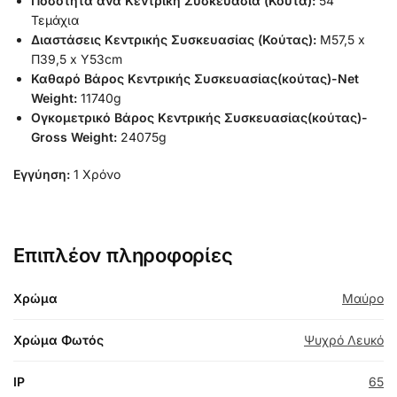
Ποσότητα ανά Κεντρική Συσκευασία (Κούτα):
54
Τεμάχια
Διαστάσεις Κεντρικής Συσκευασίας (Κούτας):
Μ57,5 x
Π39,5 x Υ53cm
Καθαρό Βάρος Κεντρικής Συσκευασίας(κούτας)-Net
Weight:
11740g
Ογκομετρικό Βάρος Κεντρικής Συσκευασίας(κούτας)-
Gross Weight:
24075g
Εγγύηση:
1 Χρόνο
Επιπλέον πληροφορίες
Χρώμα
Μαύρο
Χρώμα Φωτός
Ψυχρό Λευκό
IP
65