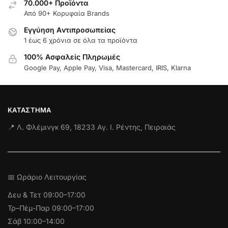
70.000+ Προϊόντα
Από 90+ Κορυφαία Brands
Εγγύηση Aντιπροσωπείας
1 έως 6 χρόνια σε όλα τα προϊόντα
100% Ασφαλείς Πληρωμές
Google Pay, Apple Pay, Visa, Mastercard, IRIS, Klarna
ΚΑΤΆΣΤΗΜΑ
📍 Λ. Φλέμινγκ 69, 18233 Αγ. Ι. Ρέντης, Πειραιάς
📅 Ωράριο Λειτουργίας
Δευ & Τετ
09:00–17:00
Τρ–Πέμ-Παρ 09:00–17:00
Σάβ 10:00–14:00