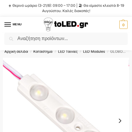
☀️ Θερινό ωράριο (3-21/8): 09:00 – 17:00 | 🏖️ Θα είμαστε κλειστά 8-19
Αυγούστου. Καλές διακοπές!
MENU
0
Αναζήτηση
Flash Sale ⚡ 10% Έκπτωση με τον κωδικό
'SUMMER'
!
Αρχική σελίδα
Κατάστημα
LED Ταινίες
LED Modules
GLOBOSTAR® MODULOMI 73707 Module LED 1.5W 180lm 120° DC 12V Αδιάβροχο IP65 3 x SMD5730 Chip Ψυχρό Λευκό 6000K Dimmable – Μ6.9 x Π1.3 x Υ0.8cm – Πακέτο 20 Τεμαχίων – 3 Χρόνια Εγγύηση
/
/
/
/