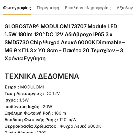
Φωτογραφίες
Περιγραφή
Επιπλέον πληροφορίες
Αξιολογ
GLOBOSTAR® MODULOMI 73707 Module LED
1.5W 180lm 120° DC 12V Αδιάβροχο IP65 3 x
SMD5730 Chip Ψυχρό Λευκό 6000K Dimmable –
Μ6.9 x Π1.3 x Υ0.8cm – Πακέτο 20 Τεμαχίων – 3
Χρόνια Εγγύηση
ΤΕΧΝΙΚΑ ΔΕΔΟΜΕΝΑ
Σειρά :
MODULOMI
Τάση Λειτουργίας :
DC 12V
Ισχύς :
1.5W
Ισοδύναμη Ισχύς :
20W
Ωφέλιμη Φωτεινή Ροή :
180lm
Απόδοση Φωτεινής Ροής :
120lm/W
Θερμοκρασία Χρώματος :
Ψυχρό Λευκό 6000K
Γωνία Δέσμης :
120°