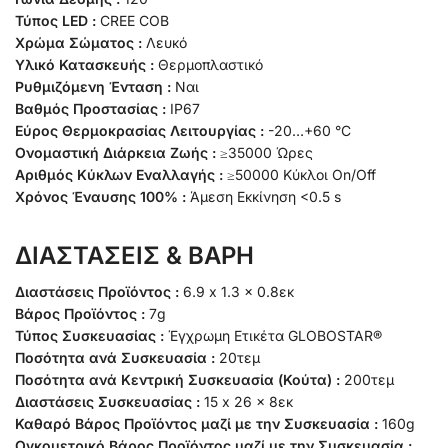
Τύπος LED :
CREE COB
Χρώμα Σώματος :
Λευκό
Υλικό Κατασκευής :
Θερμοπλαστικό
Ρυθμιζόμενη Ένταση :
Ναι
Βαθμός Προστασίας :
IP67
Εύρος Θερμοκρασίας Λειτουργίας :
-20…+60 °C
Ονομαστική Διάρκεια Ζωής :
≥35000 Ώρες
Αριθμός Κύκλων Εναλλαγής :
≥50000 Κύκλοι On/Off
Χρόνος Έναυσης 100% :
Άμεση Εκκίνηση <0.5 s
ΔΙΑΣΤΑΣΕΙΣ & ΒΑΡΗ
Διαστάσεις Προϊόντος :
6.9 x 1.3 x 0.8εκ
Βάρος Προϊόντος :
7g
Τύπος Συσκευασίας :
Έγχρωμη Ετικέτα GLOBOSTAR®
Ποσότητα ανά Συσκευασία :
20τεμ
Ποσότητα ανά Κεντρική Συσκευασία (Κούτα) :
200τεμ
Διαστάσεις Συσκευασίας :
15 x 26 x 8εκ
Καθαρό Βάρος Προϊόντος μαζί με την Συσκευασία :
160g
Ογκομετρικό Βάρος Προϊόντος μαζί με την Συσκευασία :