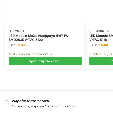
LED MODULES
LED MODULES
LED Module Μπλε Αδιάβροχο IP67 1W
LED Module S
SMD2835 V-TAC 5122
V-TAC 5118
€
0,59
€
0,98
€
0,75
€
1,29
Διαθέσιμο για παραγγελία
Διαθέσιμο για
Προσθήκη στο καλάθι
Πρ
Δωρεάν Μεταφορικά
Σε όλες τις παραγγελίες άνω των €100