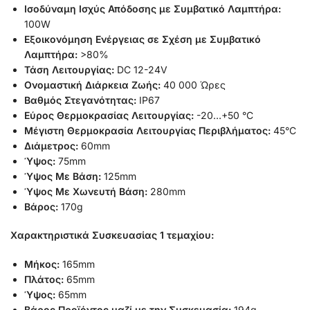
Ισοδύναμη Ισχύς Απόδοσης με Συμβατικό Λαμπτήρα:
100W
Εξοικονόμηση Ενέργειας σε Σχέση με Συμβατικό
Λαμπτήρα:
>80%
Τάση Λειτουργίας:
DC 12-24V
Ονομαστική Διάρκεια Ζωής:
40 000 Ώρες
Βαθμός Στεγανότητας:
IP67
Εύρος Θερμοκρασίας Λειτουργίας:
-20…+50 °C
Μέγιστη Θερμοκρασία Λειτουργίας Περιβλήματος:
45°C
Διάμετρος:
60mm
Ύψος:
75mm
Ύψος Με Βάση:
125mm
Ύψος Με Χωνευτή Βάση:
280mm
Βάρος:
170g
Χαρακτηριστικά Συσκευασίας 1 τεμαχίου:
Μήκος:
165mm
Πλάτος:
65mm
Ύψος:
65mm
Βάρος Προϊόντος μαζί με την Συσκευασία:
194g