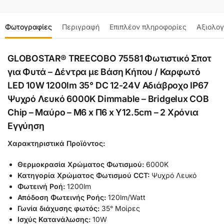
Φωτογραφίες
Περιγραφή
Επιπλέον πληροφορίες
Αξιολογ
GLOBOSTAR® TREECOBO 75581 Φωτιστικό Σποτ
για Φυτά – Δέντρα με Βάση Κήπου / Καρφωτό
LED 10W 1200lm 35° DC 12-24V Αδιάβροχο IP67
Ψυχρό Λευκό 6000K Dimmable – Bridgelux COB
Chip – Μαύρο – Μ6 x Π6 x Υ12.5cm – 2 Χρόνια
Εγγύηση
Χαρακτηριστικά Προϊόντος:
Θερμοκρασία Χρώματος Φωτισμού:
6000K
Κατηγορία Χρώματος Φωτισμού CCT:
Ψυχρό Λευκό
Φωτεινή Ροή:
1200lm
Απόδοση Φωτεινής Ροής:
120lm/Watt
Γωνία διάχυσης φωτός:
35° Μοίρες
Ισχύς Κατανάλωσης:
10W