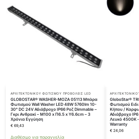
ΑΡΧΙΤΕΚΤΟΝΙΚΟΎ ΦΩΤΙΣΜΟΎ ΠΡΟΒΟΛΕΊΣ LED
ΑΡΧΙΤΕΚΤΟΝΙΚΟ
GLOBOSTAR® WASHER-MOZA 05113 Μπάρα
GloboStar® T
Φωτισμού Wall Washer LED 48W 5760lm 10-
Φωτισμού Ειδι
30° DC 24V Αδιάβροχο IP66 Ροζ Dimmable –
Κήπου / Καρφω
Γκρι Ανθρακί – Μ100 x Π6.5 x Υ6.6cm – 3
Αδιάβροχο IP65
Χρόνια Εγγύηση
Λευκό 4500K – 
Warranty
€
69,43
€
24,06
Διαθέσιμο για παραγγελία