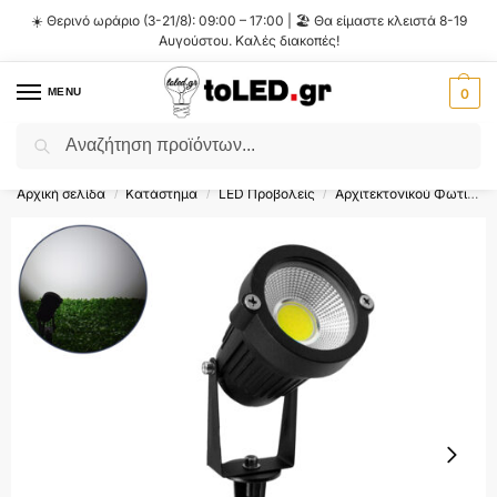
☀️ Θερινό ωράριο (3-21/8): 09:00 – 17:00 | 🏖️ Θα είμαστε κλειστά 8-19
Αυγούστου. Καλές διακοπές!
MENU
0
Αναζήτηση
Flash Sale ⚡ 10% Έκπτωση με τον κωδικό
'SUMMER'
!
Αρχική σελίδα
Κατάστημα
LED Προβολείς
Αρχιτεκτονικού Φωτισμού Προβολείς LED
/
/
/