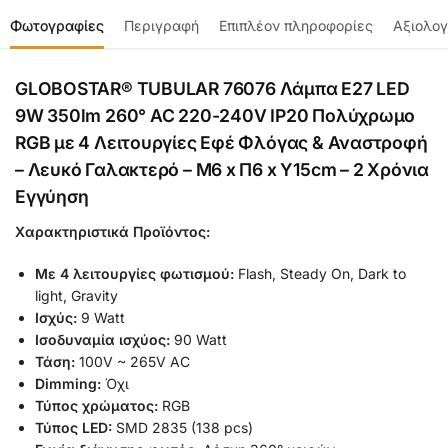
Φωτογραφίες
Περιγραφή
Επιπλέον πληροφορίες
Αξιολογ
GLOBOSTAR® TUBULAR 76076 Λάμπα E27 LED
9W 350lm 260° AC 220-240V IP20 Πολύχρωμο
RGB με 4 Λειτουργίες Εφέ Φλόγας & Αναστροφή
– Λευκό Γαλακτερό – Μ6 x Π6 x Υ15cm – 2 Χρόνια
Εγγύηση
Χαρακτηριστικά Προϊόντος:
Με 4 λειτουργίες φωτισμού:
Flash, Steady On, Dark to
light, Gravity
Ισχύς:
9 Watt
Ισοδυναμία ισχύος:
90 Watt
Τάση:
100V ~ 265V AC
Dimming:
Όχι
Τύπος χρώματος:
RGB
Τύπος LED:
SMD 2835 (138 pcs)