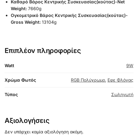
Καθαρό Βάρος Κεντρικής Συσκευασίας(κούτας)-Net
Weight:
7660g
Ογκομετρικό Βάρος Κεντρικής Συσκευασίας(κούτας)-
Gross Weight:
13104g
Επιπλέον πληροφορίες
Watt
9W
Χρώμα Φωτός
RGB Πολύχρωμο
,
Εφε Φλόγας
Τύπος
Σωληνωτή
Αξιολογήσεις
Δεν υπάρχει καμία αξιολόγηση ακόμη.