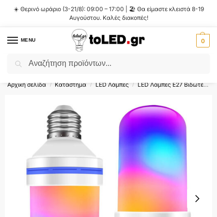
☀️ Θερινό ωράριο (3-21/8): 09:00 – 17:00 | 🏖️ Θα είμαστε κλειστά 8-19
Αυγούστου. Καλές διακοπές!
MENU
0
Αναζήτηση
Flash Sale ⚡ 10% Έκπτωση με τον κωδικό
'SUMMER'
!
Αρχική σελίδα
Κατάστημα
LED Λάμπες
LED Λάμπες E27 Βιδωτές
/
/
/