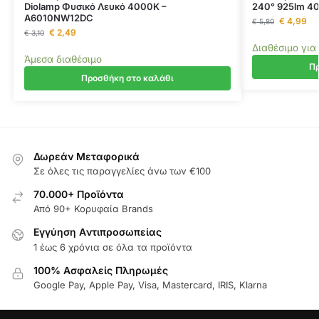
Diolamp Φυσικό Λευκό 4000K –
240° 925lm 4
A6010NW12DC
€
4,99
€
5,80
€
2,49
€
3,10
Διαθέσιμο για
Άμεσα διαθέσιμο
Πρ
Προσθήκη στο καλάθι
Δωρεάν Μεταφορικά
Σε όλες τις παραγγελίες άνω των €100
70.000+ Προϊόντα
Από 90+ Κορυφαία Brands
Εγγύηση Aντιπροσωπείας
1 έως 6 χρόνια σε όλα τα προϊόντα
100% Ασφαλείς Πληρωμές
Google Pay, Apple Pay, Visa, Mastercard, IRIS, Klarna