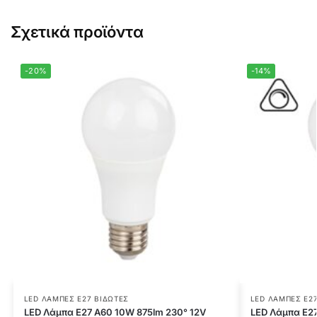
Σχετικά προϊόντα
-20%
-14%
LED ΛΆΜΠΕΣ E27 ΒΙΔΩΤΈΣ
LED ΛΆΜΠΕΣ E2
LED Λάμπα E27 A60 10W 875lm 230° 12V
LED Λάμπα E27