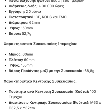
Γωνία διάχυσης φωτός:
Δέσμη 360° μοιρών
Διάρκειας ζωής:
> 30.000 ώρες
Εγγύηση:
2 Χρόνια
Πιστοποιητικά:
CE, ROHS και EMC.
Διάμετρος:
62mm
Ύψος:
150mm
Βάρος:
52,7g
Χαρακτηριστικά Συσκευασίας 1 τεμαχίου:
Μήκος:
60mm
Πλάτος:
60mm
Ύψος:
155mm
Βάρος Προϊόντος μαζί με την Συσκευασία:
68,8g
Χαρακτηριστικά Κεντρικής Συσκευασίας:
Ποσότητα ανά Κεντρική Συσκευασία (Κούτα):
100
Τεμάχια
Διαστάσεις Κεντρικής Συσκευασίας (Κούτας):
Μ63 x
Π32,5 x Υ32cm