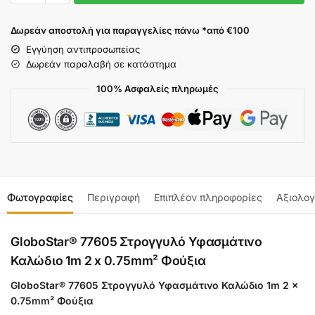
Δωρεάν αποστολή για παραγγελίες πάνω *από €100
Εγγύηση αντιπροσωπείας
Δωρεάν παραλαβή σε κατάστημα
100% Ασφαλείς πληρωμές
Φωτογραφίες
Περιγραφή
Επιπλέον πληροφορίες
Αξιολογ
GloboStar® 77605 Στρογγυλό Υφασμάτινο
Καλώδιο 1m 2 x 0.75mm² Φούξια
GloboStar® 77605 Στρογγυλό Υφασμάτινο Καλώδιο 1m 2 x
0.75mm² Φούξια