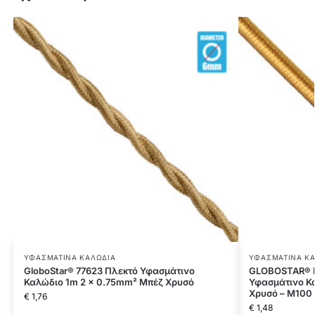
ΥΦΑΣΜΆΤΙΝΑ ΚΑΛΏΔΙΑ
ΥΦΑΣΜΆΤΙΝΑ Κ
GloboStar® 77623 Πλεκτό Υφασμάτινο
GLOBOSTAR® 
Καλώδιο 1m 2 x 0.75mm² Μπέζ Χρυσό
Υφασμάτινο Κα
Χρυσό – Μ100 
€
1,76
€
1,48