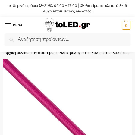
☀️ Θερινό ωράριο (3-21/8): 09:00 – 17:00 | 🏖️ Θα είμαστε κλειστά 8-19
Αυγούστου. Καλές διακοπές!
MENU
0
Αναζήτηση
Flash Sale ⚡ 10% Έκπτωση με τον κωδικό
'SUMMER'
!
Αρχική σελίδα
Κατάστημα
Ηλεκτρολογικά
Καλώδια
Καλώδια Ρεύματος
/
/
/
/