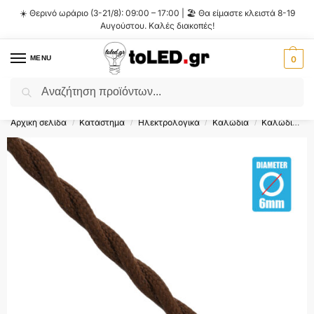
☀️ Θερινό ωράριο (3-21/8): 09:00 – 17:00 | 🏖️ Θα είμαστε κλειστά 8-19
Αυγούστου. Καλές διακοπές!
MENU
0
Αναζήτηση
Flash Sale ⚡ 10% Έκπτωση με τον κωδικό
'SUMMER'
!
Αρχική σελίδα
Κατάστημα
Ηλεκτρολογικά
Καλώδια
Καλώδια Ρεύματος
/
/
/
/