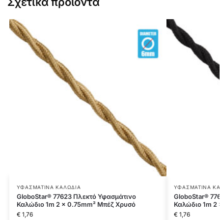
Σχετικά προϊόντα
ΥΦΑΣΜΆΤΙΝΑ ΚΑΛΏΔΙΑ
ΥΦΑΣΜΆΤΙΝΑ Κ
GloboStar® 77623 Πλεκτό Υφασμάτινο
GloboStar® 77
Καλώδιο 1m 2 x 0.75mm² Μπέζ Χρυσό
Καλώδιο 1m 2
€
1,76
€
1,76