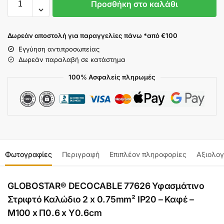
Προσθήκη στο καλάθι
Δωρεάν αποστολή για παραγγελίες πάνω *από €100
Εγγύηση αντιπροσωπείας
Δωρεάν παραλαβή σε κατάστημα
100% Ασφαλείς πληρωμές
Φωτογραφίες
Περιγραφή
Επιπλέον πληροφορίες
Αξιολογ
GLOBOSTAR® DECOCABLE 77626 Υφασμάτινο
Στριφτό Καλώδιο 2 x 0.75mm² IP20 – Καφέ –
Μ100 x Π0.6 x Υ0.6cm