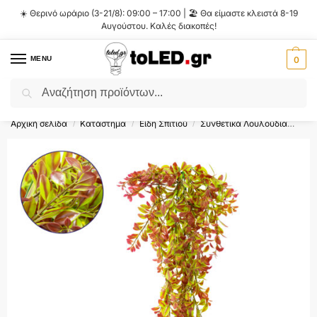
☀️ Θερινό ωράριο (3-21/8): 09:00 – 17:00 | 🏖️ Θα είμαστε κλειστά 8-19
Αυγούστου. Καλές διακοπές!
MENU
0
Αναζήτηση
Flash Sale ⚡ 10% Έκπτωση με τον κωδικό
'SUMMER'
!
Αρχική σελίδα
Κατάστημα
Είδη Σπιτιού
Συνθετικά Λουλούδια
Κλα
/
/
/