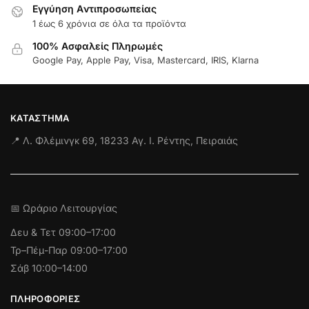
Εγγύηση Aντιπροσωπείας
1 έως 6 χρόνια σε όλα τα προϊόντα
100% Ασφαλείς Πληρωμές
Google Pay, Apple Pay, Visa, Mastercard, IRIS, Klarna
ΚΑΤΆΣΤΗΜΑ
📍 Λ. Φλέμινγκ 69, 18233 Αγ. Ι. Ρέντης, Πειραιάς
📅 Ωράριο Λειτουργίας
Δευ & Τετ
09:00–17:00
Τρ–Πέμ-Παρ 09:00–17:00
Σάβ 10:00–14:00
ΠΛΗΡΟΦΟΡΊΕΣ