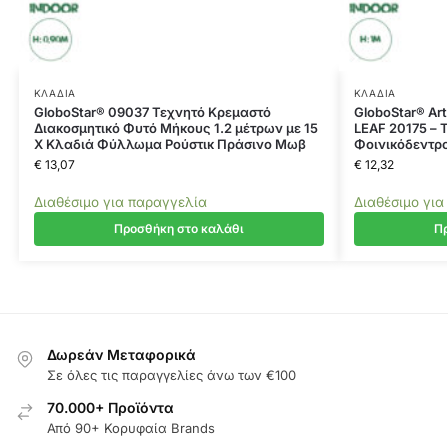
ΚΛΑΔΙΆ
ΚΛΑΔΙΆ
GloboStar® 09037 Τεχνητό Κρεμαστό
GloboStar® Art
Διακοσμητικό Φυτό Μήκους 1.2 μέτρων με 15
LEAF 20175 – 
X Κλαδιά Φύλλωμα Ρούστικ Πράσινο Μωβ
Φοινικόδεντρ
€
13,07
€
12,32
Διαθέσιμο για παραγγελία
Διαθέσιμο για
Προσθήκη στο καλάθι
Πρ
Δωρεάν Μεταφορικά
Σε όλες τις παραγγελίες άνω των €100
70.000+ Προϊόντα
Από 90+ Κορυφαία Brands