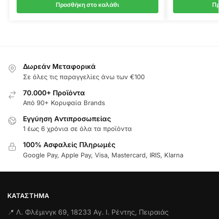
Προσθήκη στο καλάθι
Πρ
Δωρεάν Μεταφορικά
Σε όλες τις παραγγελίες άνω των €100
70.000+ Προϊόντα
Από 90+ Κορυφαία Brands
Εγγύηση Aντιπροσωπείας
1 έως 6 χρόνια σε όλα τα προϊόντα
100% Ασφαλείς Πληρωμές
Google Pay, Apple Pay, Visa, Mastercard, IRIS, Klarna
ΚΑΤΆΣΤΗΜΑ
📍 Λ. Φλέμινγκ 69, 18233 Αγ. Ι. Ρέντης, Πειραιάς