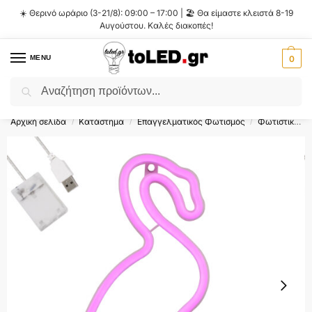
☀️ Θερινό ωράριο (3-21/8): 09:00 – 17:00 | 🏖️ Θα είμαστε κλειστά 8-19
Αυγούστου. Καλές διακοπές!
MENU
0
Αναζήτηση
Flash Sale ⚡ 10% Έκπτωση με τον κωδικό
'SUMMER'
!
Αρχική σελίδα
Κατάστημα
Επαγγελματικός Φωτισμός
Φωτιστικά Σήμανσης LED
/
/
/