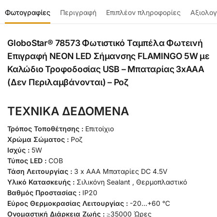
Φωτογραφίες
Περιγραφή
Επιπλέον πληροφορίες
Αξιολογ
GloboStar® 78573 Φωτιστικό Ταμπέλα Φωτεινή
Επιγραφή NEON LED Σήμανσης FLAMINGO 5W με
Καλώδιο Τροφοδοσίας USB – Μπαταρίας 3xAAA
(Δεν Περιλαμβάνονται) – Ροζ
ΤΕΧΝΙΚΑ ΔΕΔΟΜΕΝΑ
Τρόπος Τοποθέτησης :
Επιτοίχιο
Χρώμα Σώματος :
Ροζ
Ισχύς :
5W
Τύπος LED :
COB
Τάση Λειτουργίας :
3 x ΑΑA Μπαταρίες DC 4.5V
Υλικό Κατασκευής :
Σιλικόνη Sealant , Θερμοπλαστικό
Βαθμός Προστασίας :
IP20
Εύρος Θερμοκρασίας Λειτουργίας :
-20…+60 °C
Ονομαστική Διάρκεια Ζωής :
≥35000 Ώρες