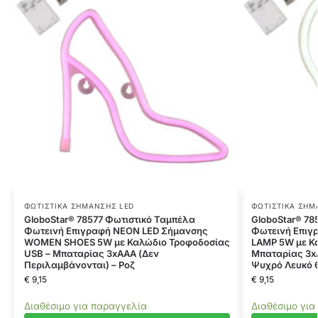
ΦΩΤΙΣΤΙΚΆ ΣΉΜΑΝΣΗΣ LED
ΦΩΤΙΣΤΙΚΆ ΣΉΜ
GloboStar® 78577 Φωτιστικό Ταμπέλα
GloboStar® 78
Φωτεινή Επιγραφή NEON LED Σήμανσης
Φωτεινή Επιγ
WOMEN SHOES 5W με Καλώδιο Τροφοδοσίας
LAMP 5W με Κ
USB – Μπαταρίας 3xAAA (Δεν
Μπαταρίας 3x
Περιλαμβάνονται) – Ροζ
Ψυχρό Λευκό 
€
9,15
€
9,15
Διαθέσιμο για παραγγελία
Διαθέσιμο για