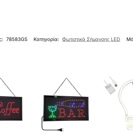
ς:
78583GS
Κατηγορία:
Φωτιστικά Σήμανσης LED
Μά