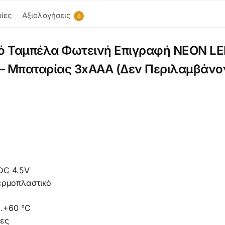
ίες
Αξιολογήσεις
0
κό Ταμπέλα Φωτεινή Επιγραφή NEON L
– Μπαταρίας 3xAAA (Δεν Περιλαμβάνοντ
DC 4.5V
Θερμοπλαστικό
…+60 °C
ες