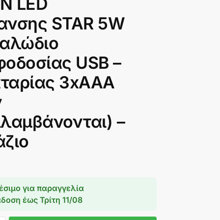
N LED
ανσης STAR 5W
Καλώδιο
φοδοσίας USB –
ταρίας 3xAAA
ν
ιλαμβάνονται) –
άζιο
έσιμο για παραγγελία
άδοση έως
Τρίτη 11/08