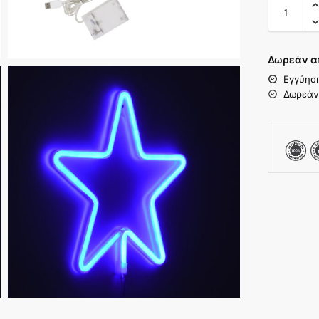
Δωρεάν α
Εγγύησ
Δωρεάν