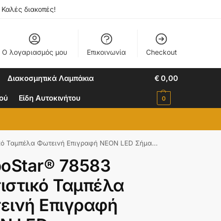
. Καλές διακοπές!
Ο λογαριασμός μου
Επικοινωνία
Checkout
Διακοσμητικά Λαμπάκια
€
0,00
ιού
Είδη Αυτοκινήτου
0
 LED Σήμανσης STAR 5W με Καλώδιο Τροφοδοσίας USB – Μπαταρίας 3xAAA (Δεν Περιλαμβάνονται) – Γαλάζιο
boStar® 78583
ιστικό Ταμπέλα
εινή Επιγραφή