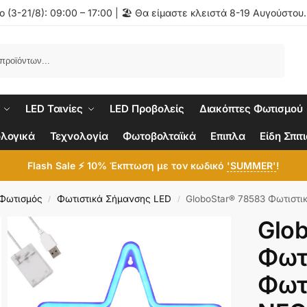
 (3-21/8): 09:00 – 17:00 | 🏖️ Θα είμαστε κλειστά 8-19 Αυγούστου
Αναζήτηση
LED Ταινίες
LED Προβολείς
Διακόπτες Φωτισμού
λογικά
Τεχνολογία
Φωτοβολταϊκά
Επιπλα
Είδη Σπιτ
Flash Sale ⚡ 10% Έκπτωση με τον κωδικό
'SUMMER'
!
 Φωτισμός
Φωτιστικά Σήμανσης LED
GloboStar® 78583 Φωτιστικό Ταμπέλα Φωτεινή Επιγραφή NEON
/
/
Glo
Φωτ
Φωτ