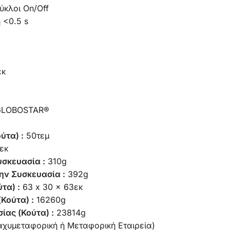
ύκλοι On/Off
 <0.5 s
εκ
 GLOBOSTAR®
ύτα) :
50τεμ
εκ
υσκευασία :
310g
ην Συσκευασία :
392g
τα) :
63 x 30 x 63εκ
Κούτα) :
16260g
ίας (Κούτα) :
23814g
αχυμεταφορική ή Μεταφορική Εταιρεία)