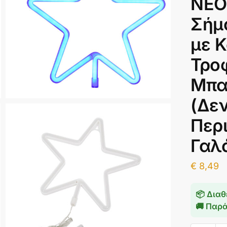
NEO
Σήμ
με 
Τρο
Μπα
(Δε
Περ
Γαλ
€
8,49
📦 Διαθ
🚚 Παρ