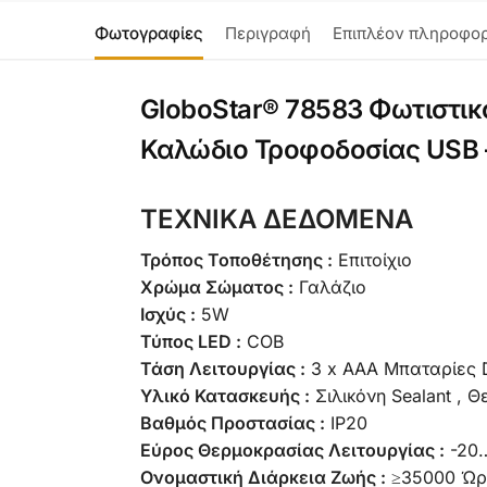
Φωτογραφίες
Περιγραφή
Επιπλέον πληροφορ
GloboStar® 78583 Φωτιστι
Καλώδιο Τροφοδοσίας USB 
ΤΕΧΝΙΚΑ ΔΕΔΟΜΕΝΑ
Τρόπος Τοποθέτησης :
Επιτοίχιο
Χρώμα Σώματος :
Γαλάζιο
Ισχύς :
5W
Τύπος LED :
COB
Τάση Λειτουργίας :
3 x ΑΑA Μπαταρίες 
Υλικό Κατασκευής :
Σιλικόνη Sealant , 
Βαθμός Προστασίας :
IP20
Εύρος Θερμοκρασίας Λειτουργίας :
-20
Ονομαστική Διάρκεια Ζωής :
≥35000 Ώρ