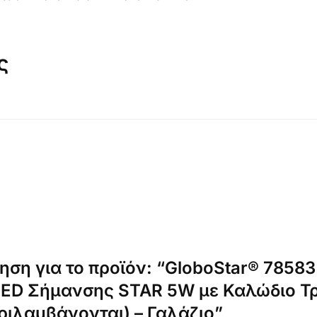
ς
ηση για το προϊόν: “GloboStar® 7858
ED Σήμανσης STAR 5W με Καλώδιο Τ
ιλαμβάνονται) – Γαλάζιο”