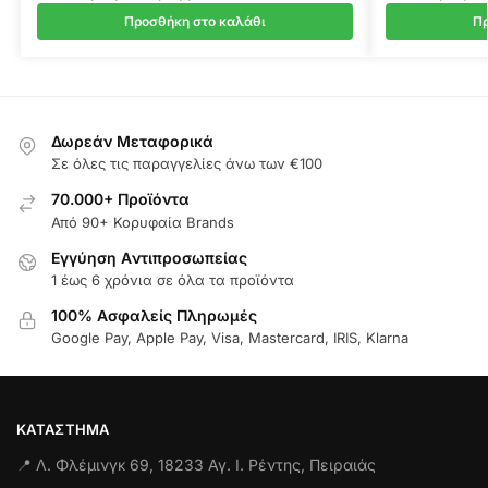
Προσθήκη στο καλάθι
Πρ
Δωρεάν Μεταφορικά
Σε όλες τις παραγγελίες άνω των €100
70.000+ Προϊόντα
Από 90+ Κορυφαία Brands
Εγγύηση Aντιπροσωπείας
1 έως 6 χρόνια σε όλα τα προϊόντα
100% Ασφαλείς Πληρωμές
Google Pay, Apple Pay, Visa, Mastercard, IRIS, Klarna
ΚΑΤΆΣΤΗΜΑ
📍 Λ. Φλέμινγκ 69, 18233 Αγ. Ι. Ρέντης, Πειραιάς