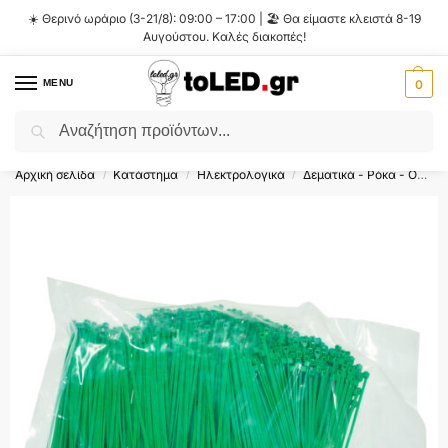
☀️ Θερινό ωράριο (3-21/8): 09:00 – 17:00 | 🏖️ Θα είμαστε κλειστά 8-19
Αυγούστου. Καλές διακοπές!
MENU
0
Αναζήτηση
Flash Sale ⚡ 10% Έκπτωση με τον κωδικό
'SUMMER'
!
Αρχική σελίδα
Κατάστημα
Ηλεκτρολογικά
Δεματικά - Ρόκα - Ούπα
/
/
/