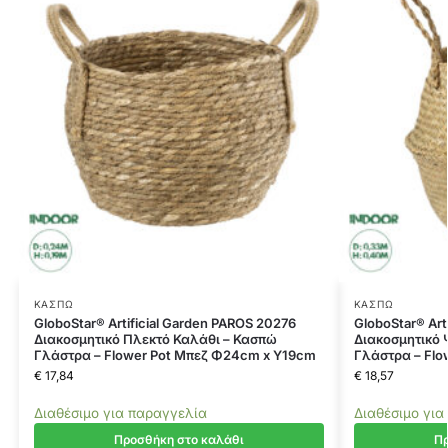
ΚΑΣΠΏ
ΚΑΣΠΏ
GloboStar® Artificial Garden PAROS 20276
GloboStar® Art
Διακοσμητικό Πλεκτό Καλάθι – Κασπώ
Διακοσμητικό 
Γλάστρα – Flower Pot Μπεζ Φ24cm x Υ19cm
Γλάστρα – Fl
€
17,84
€
18,57
Διαθέσιμο για παραγγελία
Διαθέσιμο για
Προσθήκη στο καλάθι
Πρ