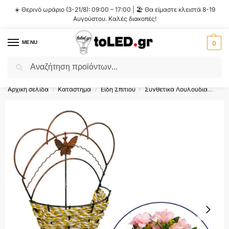
☀️ Θερινό ωράριο (3-21/8): 09:00 – 17:00 | 🏖️ Θα είμαστε κλειστά 8-19
Αυγούστου. Καλές διακοπές!
MENU
0
Αναζήτηση
Flash Sale ⚡ 10% Έκπτωση με τον κωδικό
'SUMMER'
!
Αρχική σελίδα
Κατάστημα
Είδη Σπιτιού
Συνθετικά Λουλούδια
Κα
/
/
/