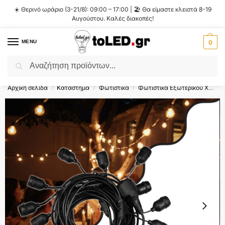
☀️ Θερινό ωράριο (3-21/8): 09:00 – 17:00 | 🏖️ Θα είμαστε κλειστά 8-19
Αυγούστου. Καλές διακοπές!
MENU
0
Αναζήτηση
Flash Sale ⚡ 10% Έκπτωση με τον κωδικό
'SUMMER'
!
Αρχική σελίδα
Κατάστημα
Φωτιστικά
Φωτιστικά Εξωτερικού Χώρου
/
/
/