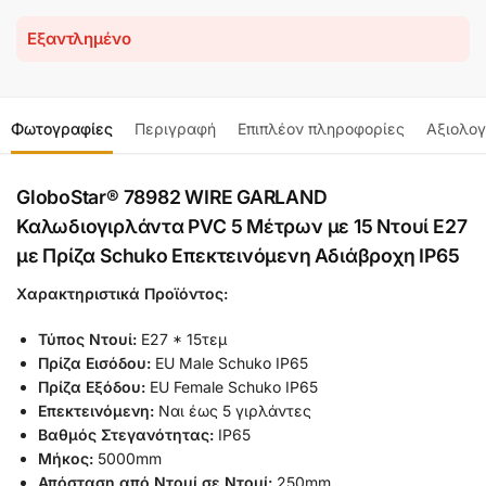
Εξαντλημένο
Φωτογραφίες
Περιγραφή
Επιπλέον πληροφορίες
Αξιολογ
GloboStar® 78982 WIRE GARLAND
Καλωδιογιρλάντα PVC 5 Μέτρων με 15 Ντουί E27
με Πρίζα Schuko Επεκτεινόμενη Αδιάβροχη IP65
Χαρακτηριστικά Προϊόντος:
Τύπος Ντουί:
E27 * 15τεμ
Πρίζα Εισόδου:
EU Male Schuko IP65
Πρίζα Εξόδου:
EU Female Schuko IP65
Επεκτεινόμενη:
Ναι έως 5 γιρλάντες
Βαθμός Στεγανότητας:
IP65
Μήκος:
5000mm
Απόσταση από Ντουί σε Ντουί:
250mm