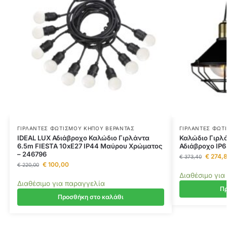
ΓΙΡΛΆΝΤΕΣ ΦΩΤΙΣΜΟΎ ΚΉΠΟΥ ΒΕΡΆΝΤΑΣ
ΓΙΡΛΆΝΤΕΣ ΦΩΤ
IDEAL LUX Αδιάβροχο Καλώδιο Γιρλάντα
Καλώδιο Γιρλά
6.5m FIESTA 10xE27 IP44 Μαύρου Χρώματος
Αδιάβροχο IP6
– 246796
€
274,8
€
373,40
€
100,00
€
220,00
Διαθέσιμο για
Διαθέσιμο για παραγγελία
Πρ
Προσθήκη στο καλάθι