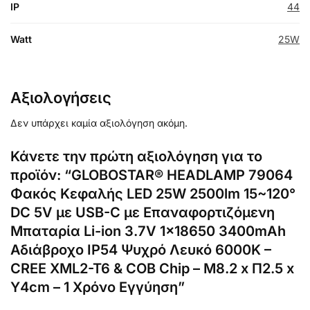
IP
44
Watt
25W
Αξιολογήσεις
Δεν υπάρχει καμία αξιολόγηση ακόμη.
Κάνετε την πρώτη αξιολόγηση για το
προϊόν: “GLOBOSTAR® HEADLAMP 79064
Φακός Κεφαλής LED 25W 2500lm 15~120°
DC 5V με USB-C με Επαναφορτιζόμενη
Μπαταρία Li-ion 3.7V 1×18650 3400mAh
Αδιάβροχο IP54 Ψυχρό Λευκό 6000K –
CREE XML2-T6 & COB Chip – Μ8.2 x Π2.5 x
Υ4cm – 1 Χρόνο Εγγύηση”