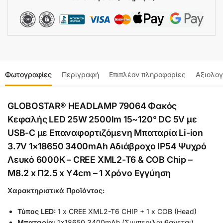
Φωτογραφίες
Περιγραφή
Επιπλέον πληροφορίες
Αξιολογ
GLOBOSTAR® HEADLAMP 79064 Φακός
Κεφαλής LED 25W 2500lm 15~120° DC 5V με
USB-C με Επαναφορτιζόμενη Μπαταρία Li-ion
3.7V 1×18650 3400mAh Αδιάβροχο IP54 Ψυχρό
Λευκό 6000K – CREE XML2-T6 & COB Chip –
Μ8.2 x Π2.5 x Υ4cm – 1 Χρόνο Εγγύηση
Χαρακτηριστικά Προϊόντος:
Τύπος LED:
1 x CREE XML2-T6 CHIP + 1 x COB (Head)
Μπαταρία:
1×18650 3400mAh (Συμπεριλαμβάνεται)