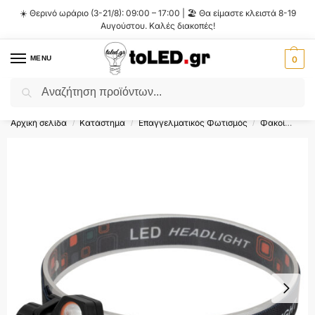
☀️ Θερινό ωράριο (3-21/8): 09:00 – 17:00 | 🏖️ Θα είμαστε κλειστά 8-19
Αυγούστου. Καλές διακοπές!
MENU
0
Αναζήτηση
Flash Sale ⚡ 10% Έκπτωση με τον κωδικό
'SUMMER'
!
Αρχική σελίδα
Κατάστημα
Επαγγελματικός Φωτισμός
Φακοί
Φακ
/
/
/