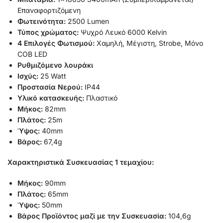
Επαναφορτιζόμενη
Φωτεινότητα:
2500 Lumen
Τύπος χρώματος:
Ψυχρό Λευκό 6000 Κelvin
4 Επιλογές Φωτισμού:
Χαμηλή, Μέγιστη, Strobe, Μόνο
COB LED
Ρυθμιζόμενο λουράκι
Ισχύς:
25 Watt
Προστασία Νερού:
IP44
Υλικό κατασκευής:
Πλαστικό
Μήκος:
82mm
Πλάτος:
25m
Ύψος:
40mm
Βάρος:
67,4g
Χαρακτηριστικά Συσκευασίας 1 τεμαχίου:
Μήκος:
90mm
Πλάτος:
65mm
Ύψος:
50mm
Βάρος Προϊόντος μαζί με την Συσκευασία:
104,6g