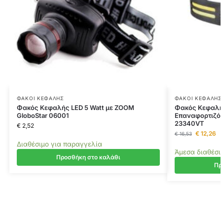
ΦΑΚΟΊ ΚΕΦΑΛΉΣ
ΦΑΚΟΊ ΚΕΦΑΛΉ
Φακός Κεφαλής LED 5 Watt με ZOOM
Φακός Κεφαλή
GloboStar 06001
Επαναφορτιζό
23340VT
€
2,52
€
12,26
€
16,53
Διαθέσιμο για παραγγελία
Άμεσα διαθέσ
Προσθήκη στο καλάθι
Πρ