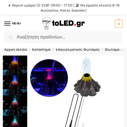
☀️ Θερινό ωράριο (3-21/8): 09:00 – 17:00 | 🏖️ Θα είμαστε κλειστά 8-19
Αυγούστου. Καλές διακοπές!
MENU
0
Αναζήτηση
Flash Sale ⚡ 10% Έκπτωση με τον κωδικό
'SUMMER'
!
Αρχική σελίδα
Κατάστημα
Επαγγελματικός Φωτισμός
Φωτισμός Ενυδρείου
/
/
/