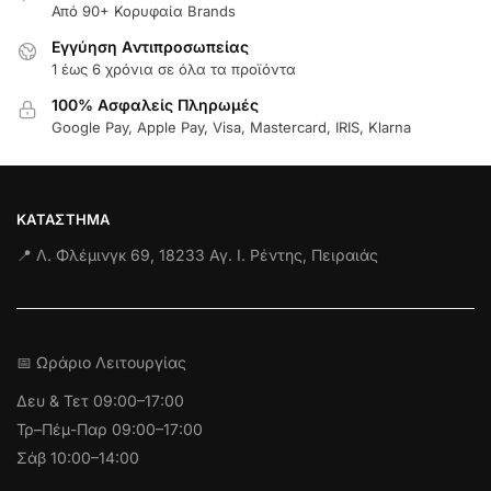
Από 90+ Κορυφαία Brands
Εγγύηση Aντιπροσωπείας
1 έως 6 χρόνια σε όλα τα προϊόντα
100% Ασφαλείς Πληρωμές
Google Pay, Apple Pay, Visa, Mastercard, IRIS, Klarna
ΚΑΤΆΣΤΗΜΑ
📍 Λ. Φλέμινγκ 69, 18233 Αγ. Ι. Ρέντης, Πειραιάς
📅 Ωράριο Λειτουργίας
Δευ & Τετ
09:00–17:00
Τρ–Πέμ-Παρ 09:00–17:00
Σάβ 10:00–14:00