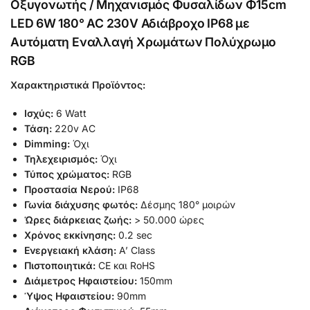
Οξυγονωτής / Μηχανισμός Φυσαλίδων Φ15cm
LED 6W 180° AC 230V Αδιάβροχο IP68 με
Αυτόματη Εναλλαγή Χρωμάτων Πολύχρωμο
RGB
Χαρακτηριστικά Προϊόντος:
Ισχύς:
6 Watt
Τάση:
220v AC
Dimming:
Όχι
Τηλεχειρισμός:
Όχι
Τύπος χρώματος:
RGB
Προστασία Νερού:
IP68
Γωνία διάχυσης φωτός:
Δέσμης 180° μοιρών
Ώρες διάρκειας ζωής:
> 50.000 ώρες
Χρόνος εκκίνησης:
0.2 sec
Ενεργειακή κλάση:
A’ Class
Πιστοποιητικά:
CE και RoHS
Διάμετρος Ηφαιστείου:
150mm
Ύψος Ηφαιστείου:
90mm