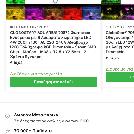
ΦΩΤΙΣΜΌΣ ΕΝΥΔΡΕΊΟΥ
ΦΩΤΙΣΜΌΣ ΕΝΥΔ
GLOBOSTAR® AQUARIUS 79672 Φωτιστικό
GloboStar® 79
Ενυδρείου με IR Ασύρματο Χειριστήριο LED
Οξυγονωτής /
4W 200lm 180° AC 220-240V Αδιάβροχο
30cm LED 12W 
IP68 Πολύχρωμο RGB Dimmable – Sanan SMD
με Ασύρματο Χ
Chip – Μαύρο – Μ38 x Π2.5 x Υ2.5cm – 2
Dimmable
Χρόνια Εγγύηση
€
24,76
€
19,64
Διαθέσιμο για
Διαθέσιμο για παραγγελία
Πρ
Προσθήκη στο καλάθι
Δωρεάν Μεταφορικά
Σε όλες τις παραγγελίες άνω των €100
70.000+ Προϊόντα