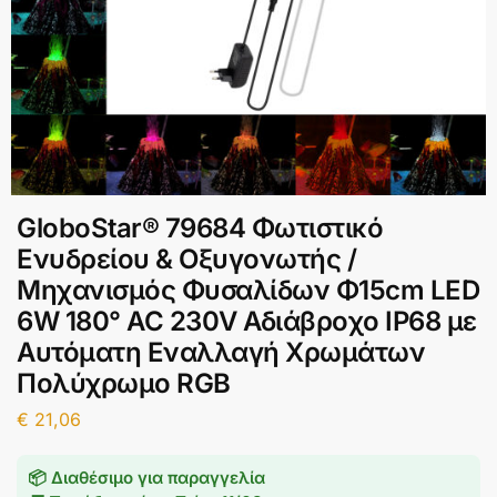
GloboStar® 79684 Φωτιστικό
Ενυδρείου & Οξυγονωτής /
Μηχανισμός Φυσαλίδων Φ15cm LED
6W 180° AC 230V Αδιάβροχο IP68 με
Αυτόματη Εναλλαγή Χρωμάτων
Πολύχρωμο RGB
€
21,06
📦 Διαθέσιμο για παραγγελία