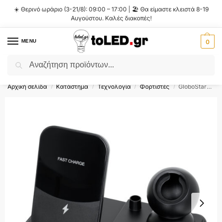
☀️ Θερινό ωράριο (3-21/8): 09:00 – 17:00 | 🏖️ Θα είμαστε κλειστά 8-19
Αυγούστου. Καλές διακοπές!
MENU
0
Αναζήτηση
Flash Sale ⚡ 10% Έκπτωση με τον κωδικό
'SUMMER'
!
Αρχική σελίδα
Κατάστημα
Τεχνολογία
Φορτιστές
GloboStar® 79699 Επιτραπέζια Σταθερή Βάση Ασύρματης Φόρτισης Fast Charging για Κινητά – Earphones – Smart Watches – Pencil 4 Καναλιών – 1 Channel 15W Max (Phone) – 2 Channel 3W (Airpod) – 3 Channel 2W (Watch) – 4 Channel 2W (Pencil)
/
/
/
/