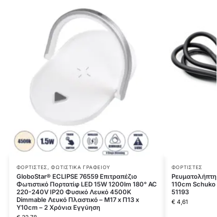
ΦΟΡΤΙΣΤΈΣ
,
ΦΩΤΙΣΤΙΚΆ ΓΡΑΦΕΊΟΥ
ΦΟΡΤΙΣΤΈΣ
GloboStar® ECLIPSE 76559 Επιτραπέζιο
Ρευματολήπτης
Φωτιστικό Πορτατίφ LED 15W 1200lm 180° AC
110cm Schuko E
220-240V IP20 Φυσικό Λευκό 4500K
51193
Dimmable Λευκό Πλαστικό – Μ17 x Π13 x
€
4,61
Υ10cm – 2 Xρόνια Εγγύηση