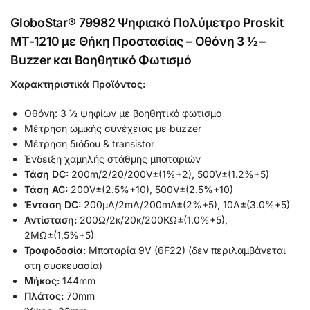
GloboStar® 79982 Ψηφιακό Πολύμετρο Proskit
MT-1210 με Θήκη Προστασίας – Οθόνη 3 ½ –
Buzzer και Βοηθητικό Φωτισμό
Χαρακτηριστικά Προϊόντος:
Οθόνη: 3 ½ ψηφίων με βοηθητικό φωτισμό
Μέτρηση ωμικής συνέχειας με buzzer
Μέτρηση διόδου & transistor
Ένδειξη χαμηλής στάθμης μπαταριών
Τάση DC:
200m/2/20/200V±(1%+2), 500V±(1.2%+5)
Τάση AC:
200V±(2.5%+10), 500V±(2.5%+10)
Ένταση DC:
200μΑ/2mA/200mA±(2%+5), 10Α±(3.0%+5)
Αντίσταση:
200Ω/2κ/20κ/200ΚΩ±(1.0%+5),
2ΜΩ±(1,5%+5)
Τροφοδοσία:
Μπαταρία 9V (6F22) (δεν περιλαμβάνεται
στη συσκευασία)
Μήκος:
144mm
Πλάτος:
70mm