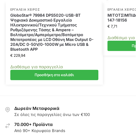
ΕΡΓΑΛΕΊΑ ΧΕΙΡΌΣ
ΕΡΓΑΛΕΊΑ ΧΕΙΡΌ
GloboStar® 79984 DPS5020-USB-BT
ΜΙΤΟΤΣΙΜΠΙΔ
Ψηφιακό Δοκιμαστικό Εργαλείο
147-18156
Ηλεκτρονικού/Τεχνικού Τμήματος
€
7,71
Ρυθμιζόμενης Τάσης & Ampere –
Βολτόμετρο/Αμπερόμετρο/Βατόμετρο
Διαθέσιμο για
Μετατροπέας με LCD Οθόνη Max Output 0-
20A/DC 0-50V/0-1000W με Micro USB &
Πρ
Βluetooth APP
€
229,94
Διαθέσιμο για παραγγελία
Προσθήκη στο καλάθι
Δωρεάν Μεταφορικά
Σε όλες τις παραγγελίες άνω των €100
70.000+ Προϊόντα
Από 90+ Κορυφαία Brands