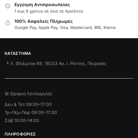
Εγγύηση Aντιπροσωπείας
1 έως 6 χρόνια σε όλα τα προϊόντα
100% Ασφαλείς Πληρωμές
Google Pay, Apple Pay, Visa, Mastercard, IRIS, Klarna
ΚΑΤΆΣΤΗΜΑ
📍 Λ. Φλέμινγκ 69, 18233 Αγ. Ι. Ρέντης, Πειραιάς
📅 Ωράριο Λειτουργίας
Δευ & Τετ
09:00–17:00
Τρ–Πέμ-Παρ 09:00–17:00
Σάβ 10:00–14:00
ΠΛΗΡΟΦΟΡΊΕΣ