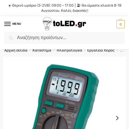
☀️ Θερινό ωράριο (3-21/8): 09:00 – 17:00 | 🏖️ Θα είμαστε κλειστά 8-19
Αυγούστου. Καλές διακοπές!
MENU
0
Αναζήτηση
Flash Sale ⚡ 10% Έκπτωση με τον κωδικό
'SUMMER'
!
Αρχική σελίδα
Κατάστημα
Ηλεκτρολογικά
Εργαλεία Χειρός
Globo
/
/
/
/