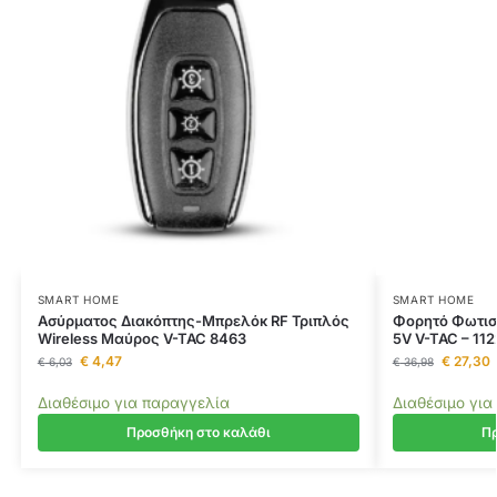
SMART HOME
SMART HOME
Ασύρματος Διακόπτης-Μπρελόκ RF Τριπλός
Φορητό Φωτισ
Wireless Μαύρος V-TAC 8463
5V V-TAC – 11
€
4,47
€
27,30
€
6,03
€
36,98
Διαθέσιμο για παραγγελία
Διαθέσιμο για
Προσθήκη στο καλάθι
Πρ