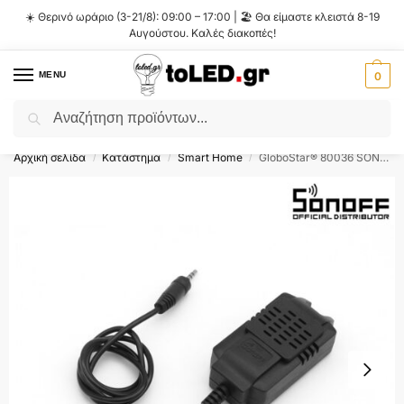
☀️ Θερινό ωράριο (3-21/8): 09:00 – 17:00 | 🏖️ Θα είμαστε κλειστά 8-19
Αυγούστου. Καλές διακοπές!
MENU
0
Αναζήτηση
Flash Sale ⚡ 10% Έκπτωση με τον κωδικό
'SUMMER'
!
Αρχική σελίδα
Κατάστημα
Smart Home
GloboStar® 80036 SONOFF Si7021-R2 – Smart Temperature & Humidity TH Sensor for TH10 & TH16 Models
/
/
/