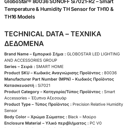
GloboStar® 80036 SONOFF Si7021-R2 – Smart
Temperature & Humidity TH Sensor for TH10 &
TH16 Models
TECHNICAL DATA – ΤΕΧΝΙΚΑ
ΔΕΔΟΜΕΝΑ
Brand Name – Εμπορικό Σήμα :
GLOBOSTAR LED LIGHTING
AND ACCESSORIES GROUP
Series – Σειρά :
SMART HOME
Product SKU – Κωδικός Αναγνώρισης Προϊόντος :
80036
Manufacturer Part Number (MPN) – Κωδικός Προϊόντος
Κατασκευαστή :
Si7021
Product Category – Κατηγορία/Τύπος Προϊόντος :
Smart
Accessories – Έξυπνα Αξεσουάρ
Product Type – Τύπος Προϊόντος :
Precision Relative Humidity
Sensor
Body Color – Χρώμα Σώματος :
Black – Μαύρο
Enclosure Material – Υλικό περιβλήματος :
PC V0