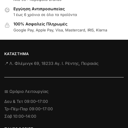
Εγγύηση Aντιπροσωπείας
1 έως 6 χρόνια σε όλα τα προϊόντα
100% Ασφαλείς Πληρωμές
Google Pay, Apple Pay, Visa, Mastercard, IRIS, Klarna
ΚΑΤΆΣΤΗΜΑ
📍 Λ. Φλέμινγκ 69, 18233 Αγ. Ι. Ρέντης, Πειραιάς
📅 Ωράριο Λειτουργίας
Δευ & Τετ
09:00–17:00
Τρ–Πέμ-Παρ 09:00–17:00
Σάβ 10:00–14:00