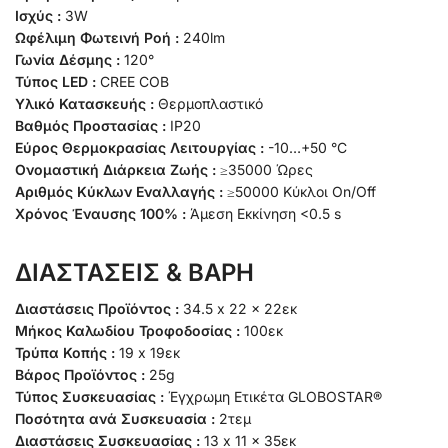
Ισχύς :
3W
Ωφέλιμη Φωτεινή Ροή :
240lm
Γωνία Δέσμης :
120°
Τύπος LED :
CREE COB
Υλικό Κατασκευής :
Θερμοπλαστικό
Βαθμός Προστασίας :
IP20
Εύρος Θερμοκρασίας Λειτουργίας :
-10…+50 °C
Ονομαστική Διάρκεια Ζωής :
≥35000 Ώρες
Αριθμός Κύκλων Εναλλαγής :
≥50000 Κύκλοι On/Off
Χρόνος Έναυσης 100% :
Άμεση Εκκίνηση <0.5 s
ΔΙΑΣΤΑΣΕΙΣ & ΒΑΡΗ
Διαστάσεις Προϊόντος :
34.5 x 22 x 22εκ
Μήκος Καλωδίου Τροφοδοσίας :
100εκ
Τρύπα Κοπής :
19 x 19εκ
Βάρος Προϊόντος :
25g
Τύπος Συσκευασίας :
Έγχρωμη Ετικέτα GLOBOSTAR®
Ποσότητα ανά Συσκευασία :
2τεμ
Διαστάσεις Συσκευασίας :
13 x 11 x 35εκ