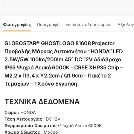
Φωτογραφίες
Περιγραφή
Επιπλέον πληροφορίες
Αξιολογ
GLOBOSTAR® GHOSTLOGO 81608 Projector
Προβολής Μάρκας Αυτοκινήτου “HONDA” LED
2.5W/5W 100lm/200lm 45° DC 12V Αδιάβροχο
IP65 Ψυχρό Λευκό 6000K – CREE XHP35 Chip –
Μ2.2 x Π3.4 x Υ2.2cm / Q1.9cm – Πακέτο 2
Τεμαχίων – 1 Χρόνο Εγγύηση
ΤΕΧΝΙΚΑ ΔΕΔΟΜΕΝΑ
Σειρά :
HONDA
Τάση Λειτουργίας :
DC 12V
Θερμοκρασία Χρώματος :
Ψυχρό Λευκό 6000K
Χρώμα Σώματος :
Μαύρο