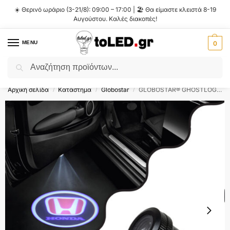
☀️ Θερινό ωράριο (3-21/8): 09:00 – 17:00 | 🏖️ Θα είμαστε κλειστά 8-19
Αυγούστου. Καλές διακοπές!
MENU
0
Αναζήτηση
Flash Sale ⚡ 10% Έκπτωση με τον κωδικό
'SUMMER'
!
Αρχική σελίδα
Κατάστημα
Globostar
GLOBOSTAR® GHOSTLOGO 81608 Projector Προβολής Μάρκας Αυτοκινήτου “HONDA” LED 2.5W/5W 100lm/200lm 45° DC 12V Αδιάβροχο IP65 Ψυχρό Λευκό 6000K – CREE XHP35 Chip – Μ2.2 x Π3.4 x Υ2.2cm / Q1.9cm – Πακέτο 2 Τεμαχίων – 1 Χρόνο Εγγύηση
/
/
/