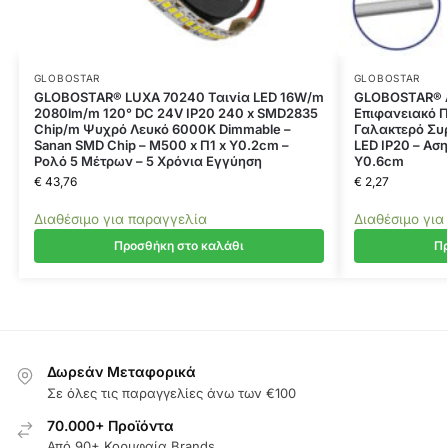
GLOBOSTAR
GLOBOSTAR
GLOBOSTAR® LUXA 70240 Ταινία LED 16W/m
GLOBOSTAR® A
2080lm/m 120° DC 24V IP20 240 x SMD2835
Επιφανειακό Π
Chip/m Ψυχρό Λευκό 6000K Dimmable –
Γαλακτερό Συρ
Sanan SMD Chip – Μ500 x Π1 x Υ0.2cm –
LED IP20 – Αση
Ρολό 5 Μέτρων – 5 Χρόνια Εγγύηση
Υ0.6cm
€
43,76
€
2,27
Διαθέσιμο για παραγγελία
Διαθέσιμο για
Προσθήκη στο καλάθι
Πρ
Δωρεάν Μεταφορικά
Σε όλες τις παραγγελίες άνω των €100
70.000+ Προϊόντα
Από 90+ Κορυφαία Brands