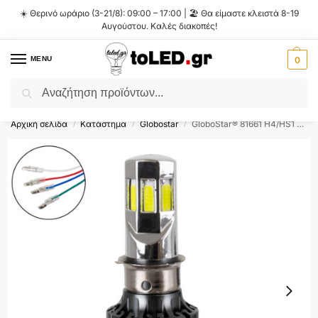
☀️ Θερινό ωράριο (3-21/8): 09:00 – 17:00 | 🏖️ Θα είμαστε κλειστά 8-19
Αυγούστου. Καλές διακοπές!
MENU
0
Αναζήτηση
Flash Sale ⚡ 10% Έκπτωση με τον κωδικό
'SUMMER'
!
Αρχική σελίδα
Κατάστημα
Globostar
GloboStar® 81661 H4/HS1 KIT Βασικού Φωτισμού Μοτοσυκλέτας 2nd Generation Can-Bus Series LED CREE CXB COB 60W 6000lm DC 8-80V Αδιάβροχο IP67 Ψυχρό Λευκό 8000K
/
/
/