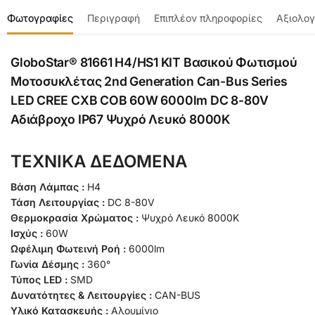
Φωτογραφίες
Περιγραφή
Επιπλέον πληροφορίες
Αξιολογ
GloboStar® 81661 H4/HS1 KIT Βασικού Φωτισμού
Μοτοσυκλέτας 2nd Generation Can-Bus Series
LED CREE CXB COB 60W 6000lm DC 8-80V
Αδιάβροχο IP67 Ψυχρό Λευκό 8000K
ΤΕΧΝΙΚΑ ΔΕΔΟΜΕΝΑ
Βάση Λάμπας :
H4
Τάση Λειτουργίας :
DC 8-80V
Θερμοκρασία Χρώματος :
Ψυχρό Λευκό 8000K
Ισχύς :
60W
Ωφέλιμη Φωτεινή Ροή :
6000lm
Γωνία Δέσμης :
360°
Τύπος LED :
SMD
Δυνατότητες & Λειτουργίες :
CAN-BUS
Υλικό Κατασκευής :
Αλουμίνιο