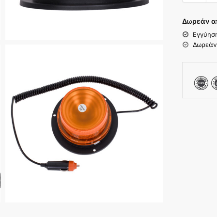
Δωρεάν α
Εγγύησ
Δωρεάν