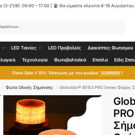
 (3-21/8): 09:00 – 17:00 | 🏖️ Θα είμαστε κλειστά 8-19 Αυγούστου
Αναζήτηση
LED Ταινίες
LED Προβολείς
Διακόπτες Φωτισμού
λογικά
Τεχνολογία
Φωτοβολταϊκά
Επιπλα
Είδη Σπιτ
Flash Sale ⚡ 10% Έκπτωση με τον κωδικό
'SUMMER'
!
Φώτα Οδικής Σήμανσης
GloboStar® 85153 PRO Series Φάρος Σήμανσης Οχήματος Οδικής Βοήθ
/
/
Glo
PRO
Σήμ