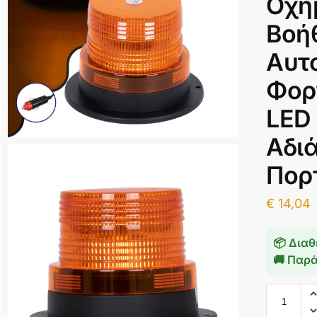
Οχή
Βοήθ
Αυτ
Φορ
LED
Αδι
Πορ
€
14,04
📦 Διαθ
🚚 Παρ