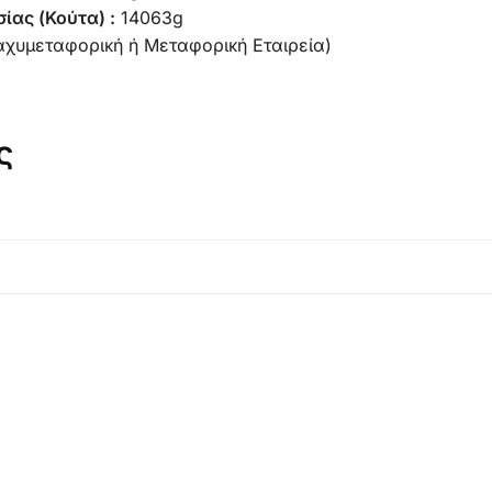
ίας (Κούτα) :
14063g
αχυμεταφορική ή Μεταφορική Εταιρεία)
ς