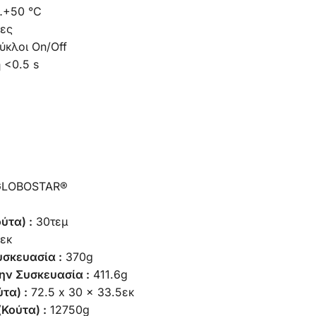
…+50 °C
ες
ύκλοι On/Off
 <0.5 s
 GLOBOSTAR®
ύτα) :
30τεμ
5εκ
υσκευασία :
370g
ην Συσκευασία :
411.6g
τα) :
72.5 x 30 x 33.5εκ
Κούτα) :
12750g