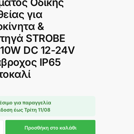
ματος Οδικής
είας για
οκίνητα &
τηγά STROBE
 10W DC 12-24V
άβροχος IP65
τοκαλί
έσιμο για παραγγελία
άδοση έως
Τρίτη 11/08
Προσθήκη στο καλάθι