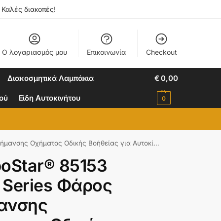
. Καλές διακοπές!
Ο λογαριασμός μου
Επικοινωνία
Checkout
Διακοσμητικά Λαμπάκια
€
0,00
ιού
Είδη Αυτοκινήτου
0
είας για Αυτοκίνητα & Φορτηγά STROBE LED 10W DC 12-24V Αδιάβροχος IP65 Πορτοκαλί
boStar® 85153
 Series Φάρος
ανσης