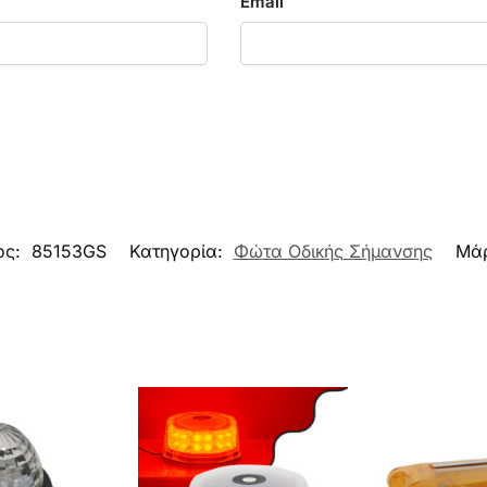
Email
ος:
85153GS
Κατηγορία:
Φώτα Οδικής Σήμανσης
Μά