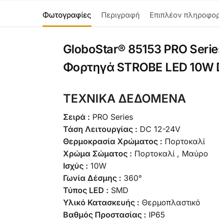
Φωτογραφίες
Περιγραφή
Επιπλέον πληροφορ
GloboStar® 85153 PRO Seri
Φορτηγά STROBE LED 10W D
ΤΕΧΝΙΚΑ ΔΕΔΟΜΕΝΑ
Σειρά :
PRO Series
Τάση Λειτουργίας :
DC 12-24V
Θερμοκρασία Χρώματος :
Πορτοκαλί
Χρώμα Σώματος :
Πορτοκαλί , Μαύρο
Ισχύς :
10W
Γωνία Δέσμης :
360°
Τύπος LED :
SMD
Υλικό Κατασκευής :
Θερμοπλαστικό
Βαθμός Προστασίας :
IP65