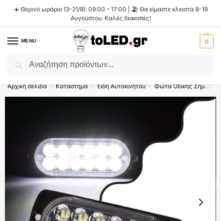
☀️ Θερινό ωράριο (3-21/8): 09:00 – 17:00 | 🏖️ Θα είμαστε κλειστά 8-19
Αυγούστου. Καλές διακοπές!
MENU
0
Αναζήτηση
Flash Sale ⚡ 10% Έκπτωση με τον κωδικό
'SUMMER'
!
Αρχική σελίδα
Κατάστημα
Είδη Αυτοκινήτου
Φώτα Οδικής Σήμανσης
/
/
/