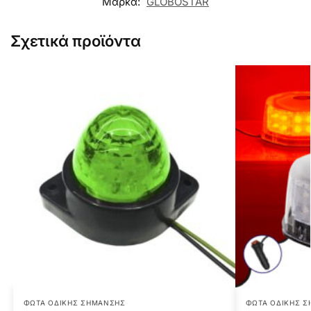
Μάρκα:
GLOBOSTAR
Σχετικά προϊόντα
ΦΏΤΑ ΟΔΙΚΉΣ ΣΉΜΑΝΣΗΣ
ΦΏΤΑ ΟΔΙΚΉΣ 