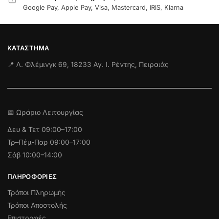
Google Pay, Apple Pay, Visa, Mastercard, IRIS, Klarna
ΚΑΤΆΣΤΗΜΑ
📍 Λ. Φλέμινγκ 69, 18233 Αγ. Ι. Ρέντης, Πειραιάς
📅 Ωράριο Λειτουργίας
Δευ & Τετ
09:00–17:00
Τρ–Πέμ-Παρ 09:00–17:00
Σάβ 10:00–14:00
ΠΛΗΡΟΦΟΡΊΕΣ
Τρόποι Πληρωμής
Τρόποι Αποστολής
Επιστροφές