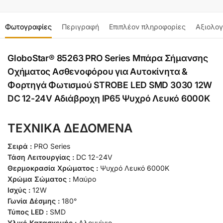
Φωτογραφίες
Περιγραφή
Επιπλέον πληροφορίες
Αξιολογ
GloboStar® 85263 PRO Series Μπάρα Σήμανσης
Οχήματος Ασθενοφόρου για Αυτοκίνητα &
Φορτηγά Φωτισμού STROBE LED SMD 3030 12W
DC 12-24V Αδιάβροχη IP65 Ψυχρό Λευκό 6000K
ΤΕΧΝΙΚΑ ΔΕΔΟΜΕΝΑ
Σειρά :
PRO Series
Τάση Λειτουργίας :
DC 12-24V
Θερμοκρασία Χρώματος :
Ψυχρό Λευκό 6000K
Χρώμα Σώματος :
Μαύρο
Ισχύς :
12W
Γωνία Δέσμης :
180°
Τύπος LED :
SMD
Υλικό Κατασκευής :
Αλουμίνιο