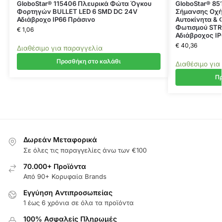
GloboStar® 115406 Πλευρικά Φώτα Όγκου
GloboStar® 85
Φορτηγών BULLET LED 6 SMD DC 24V
Σήμανσης Οχή
Αδιάβροχο IP66 Πράσινο
Αυτοκίνητα &
Φωτισμού STR
€
1,06
Αδιάβροχος IP
€
40,36
Διαθέσιμο για παραγγελία
Προσθήκη στο καλάθι
Διαθέσιμο για
Πρ
Δωρεάν Μεταφορικά
Σε όλες τις παραγγελίες άνω των €100
70.000+ Προϊόντα
Από 90+ Κορυφαία Brands
Εγγύηση Aντιπροσωπείας
1 έως 6 χρόνια σε όλα τα προϊόντα
100% Ασφαλείς Πληρωμές