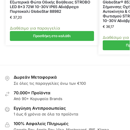
Εξωτερικά Φώτα Οδικής Βοήθειας STROBO
GloboStar® 85
LED 8×3 72W 10-30V IP65 Αδιάβροχα
Σήμανσης Οχή
Πορτοκαλί GloboStar 88982
Αυτοκίνητα &
Φωτισμού STR
€
37,20
10-30V Αδιάβ
€
36,17
Διαθέσιμο για παραγγελία
Προσθήκη στο καλάθι
Διαθέσιμο για
Πρ
Δωρεάν Μεταφορικά
Σε όλες τις παραγγελίες άνω των €100
70.000+ Προϊόντα
Από 90+ Κορυφαία Brands
Εγγύηση Aντιπροσωπείας
1 έως 6 χρόνια σε όλα τα προϊόντα
100% Ασφαλείς Πληρωμές
Google Pay, Apple Pay, Visa, Mastercard, IRIS, Klarna