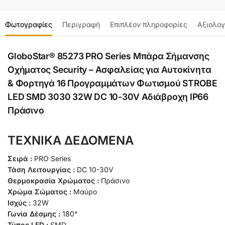
Φωτογραφίες
Περιγραφή
Επιπλέον πληροφορίες
Αξιολογ
GloboStar® 85273 PRO Series Μπάρα Σήμανσης
Οχήματος Security – Ασφαλείας για Αυτοκίνητα
& Φορτηγά 16 Προγραμμάτων Φωτισμού STROBE
LED SMD 3030 32W DC 10-30V Αδιάβροχη IP66
Πράσινο
ΤΕΧΝΙΚΑ ΔΕΔΟΜΕΝΑ
Σειρά :
PRO Series
Τάση Λειτουργίας :
DC 10-30V
Θερμοκρασία Χρώματος :
Πράσινο
Χρώμα Σώματος :
Μαύρο
Ισχύς :
32W
Γωνία Δέσμης :
180°
Τύπος LED :
SMD