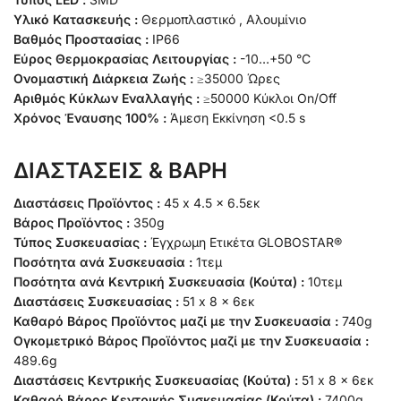
Υλικό Κατασκευής :
Θερμοπλαστικό , Αλουμίνιο
Βαθμός Προστασίας :
IP66
Εύρος Θερμοκρασίας Λειτουργίας :
-10…+50 °C
Ονομαστική Διάρκεια Ζωής :
≥35000 Ώρες
Αριθμός Κύκλων Εναλλαγής :
≥50000 Κύκλοι On/Off
Χρόνος Έναυσης 100% :
Άμεση Εκκίνηση <0.5 s
ΔΙΑΣΤΑΣΕΙΣ & ΒΑΡΗ
Διαστάσεις Προϊόντος :
45 x 4.5 x 6.5εκ
Βάρος Προϊόντος :
350g
Τύπος Συσκευασίας :
Έγχρωμη Ετικέτα GLOBOSTAR®
Ποσότητα ανά Συσκευασία :
1τεμ
Ποσότητα ανά Κεντρική Συσκευασία (Κούτα) :
10τεμ
Διαστάσεις Συσκευασίας :
51 x 8 x 6εκ
Καθαρό Βάρος Προϊόντος μαζί με την Συσκευασία :
740g
Ογκομετρικό Βάρος Προϊόντος μαζί με την Συσκευασία :
489.6g
Διαστάσεις Κεντρικής Συσκευασίας (Κούτα) :
51 x 8 x 6εκ
Καθαρό Βάρος Κεντρικής Συσκευασίας (Κούτα) :
7400g