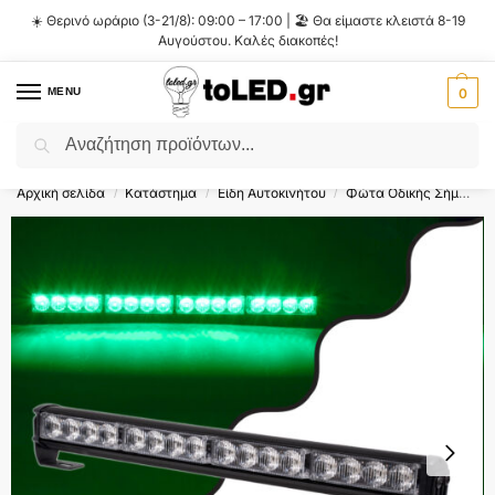
☀️ Θερινό ωράριο (3-21/8): 09:00 – 17:00 | 🏖️ Θα είμαστε κλειστά 8-19
Αυγούστου. Καλές διακοπές!
MENU
0
Αναζήτηση
Flash Sale ⚡ 10% Έκπτωση με τον κωδικό
'SUMMER'
!
Αρχική σελίδα
Κατάστημα
Είδη Αυτοκινήτου
Φώτα Οδικής Σήμανσης
/
/
/