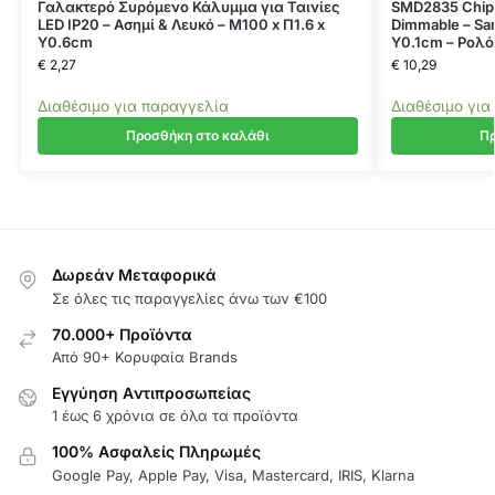
Γαλακτερό Συρόμενο Κάλυμμα για Ταινίες
SMD2835 Chip
LED IP20 – Ασημί & Λευκό – Μ100 x Π1.6 x
Dimmable – Sa
Υ0.6cm
Υ0.1cm – Ρολό
€
2,27
€
10,29
Διαθέσιμο για παραγγελία
Διαθέσιμο για
Προσθήκη στο καλάθι
Πρ
Δωρεάν Μεταφορικά
Σε όλες τις παραγγελίες άνω των €100
70.000+ Προϊόντα
Από 90+ Κορυφαία Brands
Εγγύηση Aντιπροσωπείας
1 έως 6 χρόνια σε όλα τα προϊόντα
100% Ασφαλείς Πληρωμές
Google Pay, Apple Pay, Visa, Mastercard, IRIS, Klarna