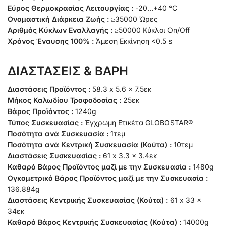
Εύρος Θερμοκρασίας Λειτουργίας :
-20…+40 °C
Ονομαστική Διάρκεια Ζωής :
≥35000 Ώρες
Αριθμός Κύκλων Εναλλαγής :
≥50000 Κύκλοι On/Off
Χρόνος Έναυσης 100% :
Άμεση Εκκίνηση <0.5 s
ΔΙΑΣΤΑΣΕΙΣ & ΒΑΡΗ
Διαστάσεις Προϊόντος :
58.3 x 5.6 x 7.5εκ
Μήκος Καλωδίου Τροφοδοσίας :
25εκ
Βάρος Προϊόντος :
1240g
Τύπος Συσκευασίας :
Έγχρωμη Ετικέτα GLOBOSTAR®
Ποσότητα ανά Συσκευασία :
1τεμ
Ποσότητα ανά Κεντρική Συσκευασία (Κούτα) :
10τεμ
Διαστάσεις Συσκευασίας :
61 x 3.3 x 3.4εκ
Καθαρό Βάρος Προϊόντος μαζί με την Συσκευασία :
1480g
Ογκομετρικό Βάρος Προϊόντος μαζί με την Συσκευασία :
136.884g
Διαστάσεις Κεντρικής Συσκευασίας (Κούτα) :
61 x 33 x
34εκ
Καθαρό Βάρος Κεντρικής Συσκευασίας (Κούτα) :
14000g