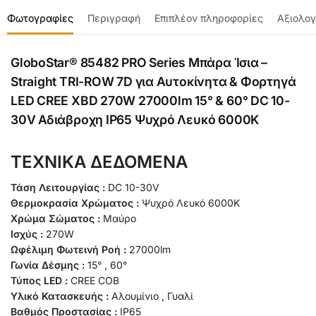
Φωτογραφίες
Περιγραφή
Επιπλέον πληροφορίες
Αξιολογ
GloboStar® 85482 PRO Series Μπάρα Ίσια –
Straight TRI-ROW 7D για Αυτοκίνητα & Φορτηγά
LED CREE XBD 270W 27000lm 15° & 60° DC 10-
30V Αδιάβροχη IP65 Ψυχρό Λευκό 6000K
ΤΕΧΝΙΚΑ ΔΕΔΟΜΕΝΑ
Τάση Λειτουργίας :
DC 10-30V
Θερμοκρασία Χρώματος :
Ψυχρό Λευκό 6000K
Χρώμα Σώματος :
Μαύρο
Ισχύς :
270W
Ωφέλιμη Φωτεινή Ροή :
27000lm
Γωνία Δέσμης :
15° , 60°
Τύπος LED :
CREE COB
Υλικό Κατασκευής :
Αλουμίνιο , Γυαλί
Βαθμός Προστασίας :
IP65