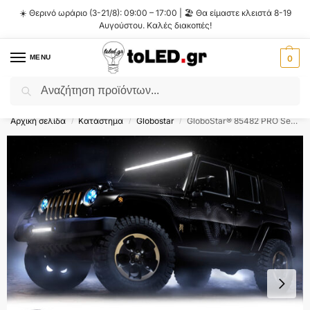
☀️ Θερινό ωράριο (3-21/8): 09:00 – 17:00 | 🏖️ Θα είμαστε κλειστά 8-19
Αυγούστου. Καλές διακοπές!
MENU
0
Αναζήτηση
Flash Sale ⚡ 10% Έκπτωση με τον κωδικό
'SUMMER'
!
Αρχική σελίδα
Κατάστημα
Globostar
GloboStar® 85482 PRO Series Μπάρα Ίσια – Straight TRI-ROW 7D για Αυτοκίνητα & Φορτηγά LED CREE XBD 270W 27000lm 15° & 60° DC 10-30V Αδιάβροχη IP65 Ψυχρό Λευκό 6000K
/
/
/