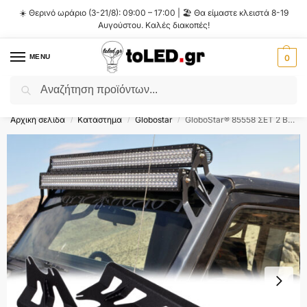
☀️ Θερινό ωράριο (3-21/8): 09:00 – 17:00 | 🏖️ Θα είμαστε κλειστά 8-19
Αυγούστου. Καλές διακοπές!
MENU
0
Αναζήτηση
Flash Sale ⚡ 10% Έκπτωση με τον κωδικό
'SUMMER'
!
Αρχική σελίδα
Κατάστημα
Globostar
GloboStar® 85558 ΣΕΤ 2 Βάσεις Στήριξης για 2 Μπάρες LED για JEEP WRANGLER JK Μοντέλο από 2007 έως 2018
/
/
/