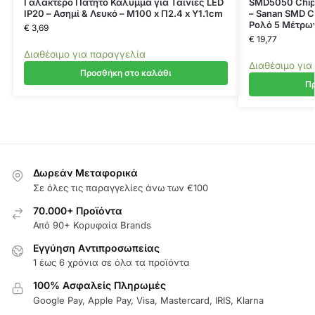
Γαλακτερό Πατητό Κάλυμμα για Ταινίες LED
SMD5050 Chip
IP20 – Ασημί & Λευκό – Μ100 x Π2.4 x Υ1.1cm
– Sanan SMD C
Ρολό 5 Μέτρων
€
3,69
€
19,77
Διαθέσιμο για παραγγελία
Διαθέσιμο για
Προσθήκη στο καλάθι
Πρ
Δωρεάν Μεταφορικά
Σε όλες τις παραγγελίες άνω των €100
70.000+ Προϊόντα
Από 90+ Κορυφαία Brands
Εγγύηση Aντιπροσωπείας
1 έως 6 χρόνια σε όλα τα προϊόντα
100% Ασφαλείς Πληρωμές
Google Pay, Apple Pay, Visa, Mastercard, IRIS, Klarna