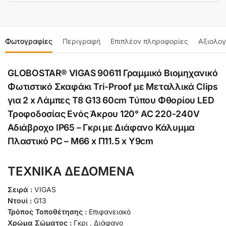
Φωτογραφίες
Περιγραφή
Επιπλέον πληροφορίες
Αξιολογ
GLOBOSTAR® VIGAS 90611 Γραμμικό Βιομηχανικό
Φωτιστικό Σκαφάκι Tri-Proof με Μεταλλικά Clips
για 2 x Λάμπες T8 G13 60cm Τύπου Φθορίου LED
Τροφοδοσίας Ενός Άκρου 120° AC 220-240V
Αδιάβροχο IP65 – Γκρι με Διάφανο Κάλυμμα
Πλαστικό PC – Μ66 x Π11.5 x Υ9cm
ΤΕΧΝΙΚΑ ΔΕΔΟΜΕΝΑ
Σειρά :
VIGAS
Ντουί :
G13
Τρόπος Τοποθέτησης :
Επιφανειακό
Χρώμα Σώματος :
Γκρι , Διάφανο