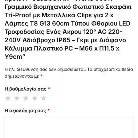
Γραμμικό Βιομηχανικό Φωτιστικό Σκαφάκι
Tri-Proof με Μεταλλικά Clips για 2 x
Λάμπες T8 G13 60cm Τύπου Φθορίου LED
Τροφοδοσίας Ενός Άκρου 120° AC 220-
240V Αδιάβροχο IP65 – Γκρι με Διάφανο
Κάλυμμα Πλαστικό PC – Μ66 x Π11.5 x
Υ9cm”
Η ηλ. διεύθυνση σας δεν δημοσιεύεται.
Τα υποχρεωτικά πεδία
σημειώνονται με
*
Η βαθμολογία σας
*
Η αξιολόγησή σας
*