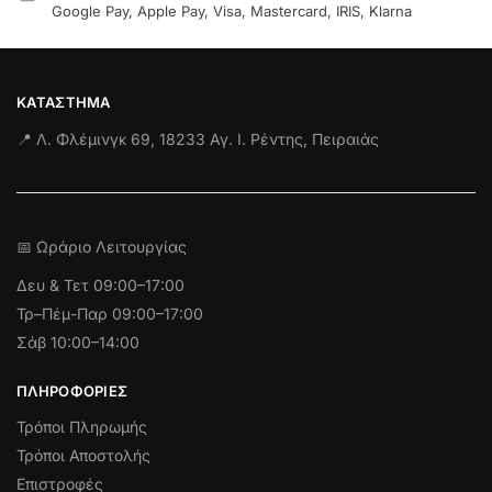
Google Pay, Apple Pay, Visa, Mastercard, IRIS, Klarna
ΚΑΤΆΣΤΗΜΑ
📍 Λ. Φλέμινγκ 69, 18233 Αγ. Ι. Ρέντης, Πειραιάς
📅 Ωράριο Λειτουργίας
Δευ & Τετ
09:00–17:00
Τρ–Πέμ-Παρ 09:00–17:00
Σάβ 10:00–14:00
ΠΛΗΡΟΦΟΡΊΕΣ
Τρόποι Πληρωμής
Τρόποι Αποστολής
Επιστροφές