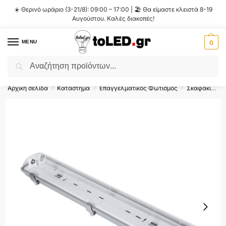
☀️ Θερινό ωράριο (3-21/8): 09:00 – 17:00 | 🏖️ Θα είμαστε κλειστά 8-19
Αυγούστου. Καλές διακοπές!
MENU
0
Αναζήτηση
Flash Sale ⚡ 10% Έκπτωση με τον κωδικό
'SUMMER'
!
Αρχική σελίδα
Κατάστημα
Επαγγελματικός Φωτισμός
Σκαφάκια Για Λάμπες T8
/
/
/