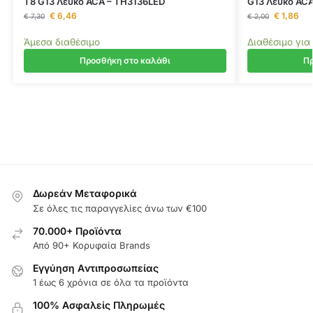
T8 G13 Λευκό ACA – TH3136LED
G13 Λευκό AC
€
6,46
€
1,86
€
7,30
€
2,00
Άμεσα διαθέσιμο
Διαθέσιμο για
Προσθήκη στο καλάθι
Πρ
Δωρεάν Μεταφορικά
Σε όλες τις παραγγελίες άνω των €100
70.000+ Προϊόντα
Από 90+ Κορυφαία Brands
Εγγύηση Aντιπροσωπείας
1 έως 6 χρόνια σε όλα τα προϊόντα
100% Ασφαλείς Πληρωμές