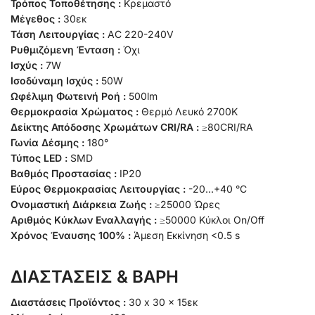
Τρόπος Τοποθέτησης :
Κρεμαστό
Μέγεθος :
30εκ
Τάση Λειτουργίας :
AC 220-240V
Ρυθμιζόμενη Ένταση :
Όχι
Ισχύς :
7W
Ισοδύναμη Ισχύς :
50W
Ωφέλιμη Φωτεινή Ροή :
500lm
Θερμοκρασία Χρώματος :
Θερμό Λευκό 2700K
Δείκτης Απόδοσης Χρωμάτων CRI/RA :
≥80CRI/RA
Γωνία Δέσμης :
180°
Τύπος LED :
SMD
Βαθμός Προστασίας :
IP20
Εύρος Θερμοκρασίας Λειτουργίας :
-20…+40 °C
Ονομαστική Διάρκεια Ζωής :
≥25000 Ώρες
Αριθμός Κύκλων Εναλλαγής :
≥50000 Κύκλοι On/Off
Χρόνος Έναυσης 100% :
Άμεση Εκκίνηση <0.5 s
ΔΙΑΣΤΑΣΕΙΣ & ΒΑΡΗ
Διαστάσεις Προϊόντος :
30 x 30 x 15εκ