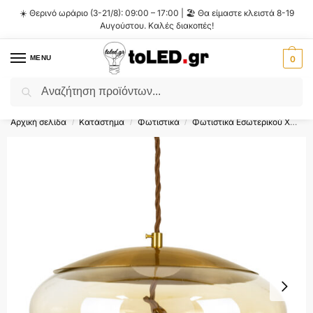
☀️ Θερινό ωράριο (3-21/8): 09:00 – 17:00 | 🏖️ Θα είμαστε κλειστά 8-19
Αυγούστου. Καλές διακοπές!
MENU
0
Αναζήτηση
Flash Sale ⚡ 10% Έκπτωση με τον κωδικό
'SUMMER'
!
Αρχική σελίδα
Κατάστημα
Φωτιστικά
Φωτιστικά Εσωτερικού Χώρου
/
/
/