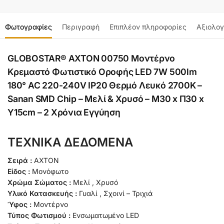
Φωτογραφίες
Περιγραφή
Επιπλέον πληροφορίες
Αξιολογ
GLOBOSTAR® ΑΧΤΟΝ 00750 Μοντέρνο
Κρεμαστό Φωτιστικό Οροφής LED 7W 500lm
180° AC 220-240V IP20 Θερμό Λευκό 2700K –
Sanan SMD Chip – Μελί & Χρυσό – Μ30 x Π30 x
Υ15cm – 2 Χρόνια Εγγύηση
ΤΕΧΝΙΚΑ ΔΕΔΟΜΕΝΑ
Σειρά :
ΑΧΤΟΝ
Είδος :
Μονόφωτο
Χρώμα Σώματος :
Μελί , Χρυσό
Υλικό Κατασκευής :
Γυαλί , Σχοινί – Τριχιά
Ύφος :
Μοντέρνο
Τύπος Φωτισμού :
Ενσωματωμένο LED