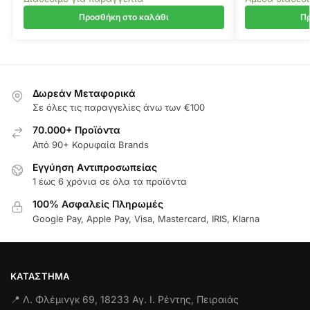
Προσθήκη στο καλάθι
Πρ
Δωρεάν Μεταφορικά
Σε όλες τις παραγγελίες άνω των €100
70.000+ Προϊόντα
Από 90+ Κορυφαία Brands
Εγγύηση Aντιπροσωπείας
1 έως 6 χρόνια σε όλα τα προϊόντα
100% Ασφαλείς Πληρωμές
Google Pay, Apple Pay, Visa, Mastercard, IRIS, Klarna
ΚΑΤΆΣΤΗΜΑ
📍 Λ. Φλέμινγκ 69, 18233 Αγ. Ι. Ρέντης, Πειραιάς