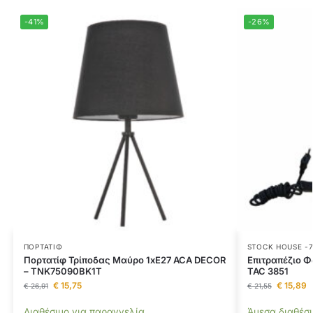
-41%
-26%
ΠΟΡΤΑΤΊΦ
STOCK HOUSE -
Πορτατίφ Τρίποδας Μαύρο 1xE27 ACA DECOR
Επιτραπέζιο Φω
– TNK75090BK1T
TAC 3851
€
15,75
€
15,89
€
26,91
€
21,55
Διαθέσιμο για παραγγελία
Άμεσα διαθέσ