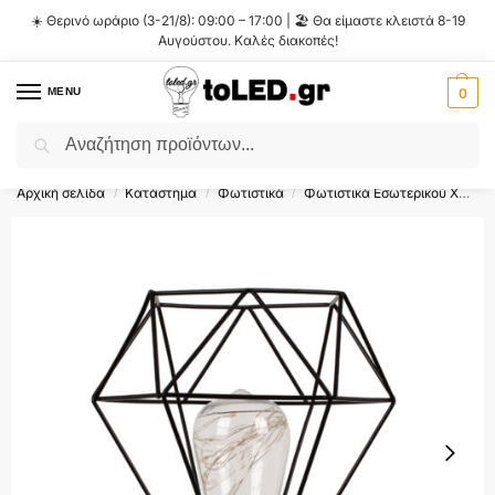
☀️ Θερινό ωράριο (3-21/8): 09:00 – 17:00 | 🏖️ Θα είμαστε κλειστά 8-19
Αυγούστου. Καλές διακοπές!
MENU
0
Αναζήτηση
Flash Sale ⚡ 10% Έκπτωση με τον κωδικό
'SUMMER'
!
Αρχική σελίδα
Κατάστημα
Φωτιστικά
Φωτιστικά Εσωτερικού Χώρου
/
/
/