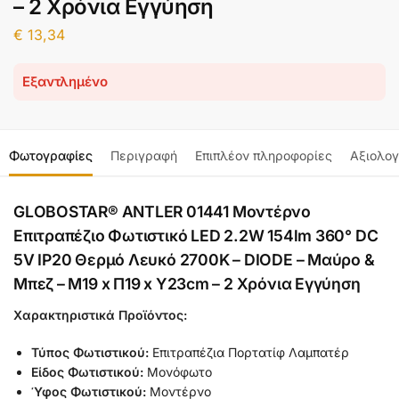
– 2 Χρόνια Εγγύηση
€
13,34
Εξαντλημένο
Φωτογραφίες
Περιγραφή
Επιπλέον πληροφορίες
Αξιολογ
GLOBOSTAR® ANTLER 01441 Μοντέρνο
Επιτραπέζιο Φωτιστικό LED 2.2W 154lm 360° DC
5V IP20 Θερμό Λευκό 2700K – DIODE – Μαύρο &
Μπεζ – Μ19 x Π19 x Υ23cm – 2 Χρόνια Εγγύηση
Χαρακτηριστικά Προϊόντος:
Τύπος Φωτιστικού:
Επιτραπέζια Πορτατίφ Λαμπατέρ
Είδος Φωτιστικού:
Μονόφωτο
Ύφος Φωτιστικού:
Μοντέρνο