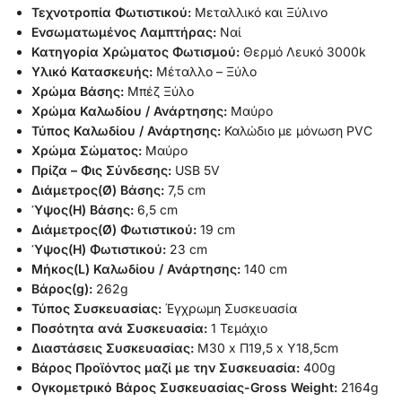
Τεχνοτροπία Φωτιστικού:
Μεταλλικό και Ξύλινο
Ενσωματωμένος Λαμπτήρας:
Ναί
Κατηγορία Χρώματος Φωτισμού:
Θερμό Λευκό 3000k
Υλικό Κατασκευής:
Μέταλλο – Ξύλο
Χρώμα Βάσης:
Μπέζ Ξύλο
Χρώμα Καλωδίου / Ανάρτησης:
Μαύρο
Τύπος Καλωδίου / Ανάρτησης:
Καλώδιο με μόνωση PVC
Χρώμα Σώματος:
Μαύρο
Πρίζα – Φις Σύνδεσης:
USB 5V
Διάμετρος(Ø) Βάσης:
7,5 cm
Ύψος(H) Βάσης:
6,5 cm
Διάμετρος(Ø) Φωτιστικού:
19 cm
Ύψος(H) Φωτιστικού:
23 cm
Μήκος(L) Καλωδίου / Ανάρτησης:
140 cm
Βάρος(g):
262g
Τύπος Συσκευασίας:
Έγχρωμη Συσκευασία
Ποσότητα ανά Συσκευασία:
1 Τεμάχιο
Διαστάσεις Συσκευασίας:
Μ30 x Π19,5 x Υ18,5cm
Βάρος Προϊόντος μαζί με την Συσκευασία:
400g
Ογκομετρικό Βάρος Συσκευασίας-Gross Weight:
2164g