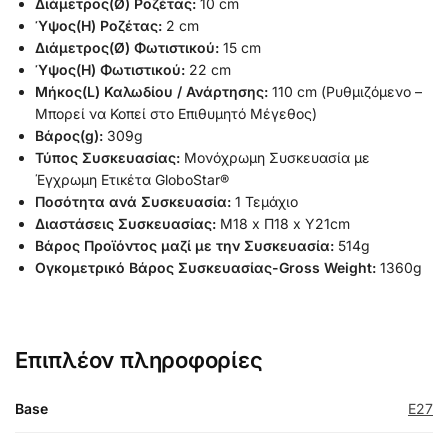
Διάμετρος(Ø) Ροζέτας:
10 cm
Ύψος(H) Ροζέτας:
2 cm
Διάμετρος(Ø) Φωτιστικού:
15 cm
Ύψος(H) Φωτιστικού:
22 cm
Μήκος(L) Καλωδίου / Ανάρτησης:
110 cm (Ρυθμιζόμενο –
Μπορεί να Κοπεί στο Επιθυμητό Μέγεθος)
Βάρος(g):
309g
Τύπος Συσκευασίας:
Μονόχρωμη Συσκευασία με
Έγχρωμη Ετικέτα GloboStar®
Ποσότητα ανά Συσκευασία:
1 Τεμάχιο
Διαστάσεις Συσκευασίας:
Μ18 x Π18 x Υ21cm
Βάρος Προϊόντος μαζί με την Συσκευασία:
514g
Ογκομετρικό Βάρος Συσκευασίας-Gross Weight:
1360g
Επιπλέον πληροφορίες
Base
E27