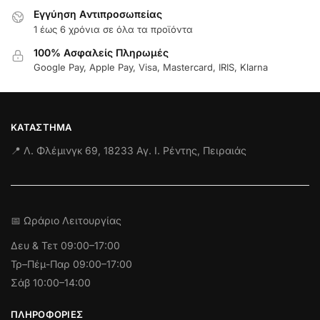
Εγγύηση Aντιπροσωπείας
1 έως 6 χρόνια σε όλα τα προϊόντα
100% Ασφαλείς Πληρωμές
Google Pay, Apple Pay, Visa, Mastercard, IRIS, Klarna
ΚΑΤΆΣΤΗΜΑ
📍 Λ. Φλέμινγκ 69, 18233 Αγ. Ι. Ρέντης, Πειραιάς
📅 Ωράριο Λειτουργίας
Δευ & Τετ
09:00–17:00
Τρ–Πέμ-Παρ 09:00–17:00
Σάβ 10:00–14:00
ΠΛΗΡΟΦΟΡΊΕΣ