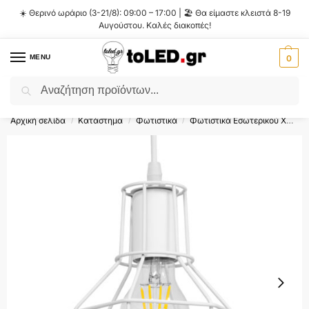
☀️ Θερινό ωράριο (3-21/8): 09:00 – 17:00 | 🏖️ Θα είμαστε κλειστά 8-19
Αυγούστου. Καλές διακοπές!
MENU
0
Αναζήτηση
Flash Sale ⚡ 10% Έκπτωση με τον κωδικό
'SUMMER'
!
Αρχική σελίδα
Κατάστημα
Φωτιστικά
Φωτιστικά Εσωτερικού Χώρου
/
/
/