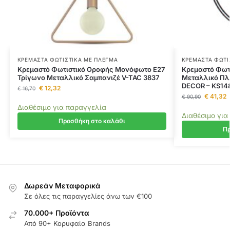
ΚΡΕΜΑΣΤΆ ΦΩΤΙΣΤΙΚΆ ΜΕ ΠΛΈΓΜΑ
ΚΡΕΜΑΣΤΆ ΦΩΤΙ
Κρεμαστό Φωτιστικό Οροφής Μονόφωτο E27
Κρεμαστό Φωτ
Τρίγωνο Μεταλλικό Σαμπανιζέ V-TAC 3837
Μεταλλικό Πλ
DECOR – KS14
€
12,32
€
16,70
€
41,32
€
90,90
Διαθέσιμο για παραγγελία
Διαθέσιμο για
Προσθήκη στο καλάθι
Πρ
Δωρεάν Μεταφορικά
Σε όλες τις παραγγελίες άνω των €100
70.000+ Προϊόντα
Από 90+ Κορυφαία Brands