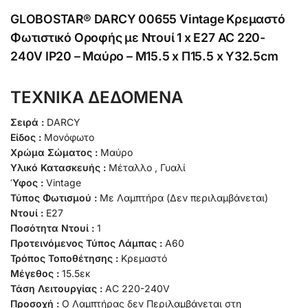
GLOBOSTAR® DARCY 00655 Vintage Κρεμαστό
Φωτιστικό Οροφής με Ντουί 1 x E27 AC 220-
240V IP20 – Μαύρο – Μ15.5 x Π15.5 x Υ32.5cm
ΤΕΧΝΙΚΑ ΔΕΔΟΜΕΝΑ
Σειρά :
DARCY
Είδος :
Μονόφωτο
Χρώμα Σώματος :
Μαύρο
Υλικό Κατασκευής :
Μέταλλο , Γυαλί
Ύφος :
Vintage
Τύπος Φωτισμού :
Με Λαμπτήρα (Δεν περιλαμβάνεται)
Ντουί :
E27
Ποσότητα Ντουί :
1
Προτεινόμενος Τύπος Λάμπας :
A60
Τρόπος Τοποθέτησης :
Κρεμαστό
Μέγεθος :
15.5εκ
Τάση Λειτουργίας :
AC 220-240V
Προσοχή :
Ο Λαμπτήρας δεν Περιλαμβάνεται στη