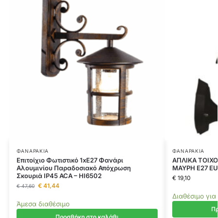
ΦΑΝΑΡΆΚΙΑ
ΦΑΝΑΡΆΚΙΑ
Επιτοίχιο Φωτιστικό 1xΕ27 Φανάρι
ΑΠΛΙΚΑ ΤΟΙΧ
Αλουμινίου Παραδοσιακό Απόχρωση
ΜΑΥΡΗ E27 EU
Σκουριά IP45 ACA – HI6502
€
19,10
€
41,44
€
47,60
Διαθέσιμο για
Άμεσα διαθέσιμο
Πρ
Προσθήκη στο καλάθι