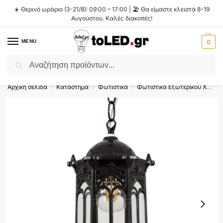
☀️ Θερινό ωράριο (3-21/8): 09:00 – 17:00 | 🏖️ Θα είμαστε κλειστά 8-19
Αυγούστου. Καλές διακοπές!
MENU
0
Αναζήτηση
Flash Sale ⚡ 10% Έκπτωση με τον κωδικό
'SUMMER'
!
Αρχική σελίδα
Κατάστημα
Φωτιστικά
Φωτιστικά Εξωτερικού Χώρου
/
/
/