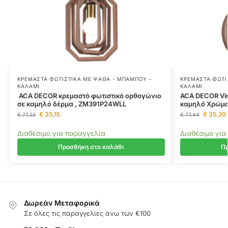
ΚΡΕΜΑΣΤΆ ΦΩΤΙΣΤΙΚΆ ΜΕ ΨΆΘΑ - ΜΠΑΜΠΟΎ -
ΚΡΕΜΑΣΤΆ ΦΩΤΙ
ΚΑΛΆΜΙ
ΚΑΛΆΜΙ
ACA DECOR κρεμαστό φωτιστικό ορθογώνιο
ACA DECOR Vin
σε καμηλό δέρμα , ZM391P24WLL
καμηλό Χρώμα
€
35,15
€
35,20
€
77,33
€
77,44
Διαθέσιμο για παραγγελία
Διαθέσιμο για
Προσθήκη στο καλάθι
Πρ
Δωρεάν Μεταφορικά
Σε όλες τις παραγγελίες άνω των €100