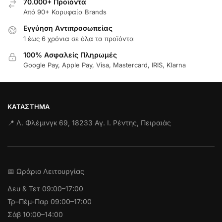
70.000+ Προϊόντα
Από 90+ Κορυφαία Brands
Εγγύηση Aντιπροσωπείας
1 έως 6 χρόνια σε όλα τα προϊόντα
100% Ασφαλείς Πληρωμές
Google Pay, Apple Pay, Visa, Mastercard, IRIS, Klarna
ΚΑΤΆΣΤΗΜΑ
📍 Λ. Φλέμινγκ 69, 18233 Αγ. Ι. Ρέντης, Πειραιάς
📅 Ωράριο Λειτουργίας
Δευ & Τετ
09:00–17:00
Τρ–Πέμ-Παρ 09:00–17:00
Σάβ 10:00–14:00