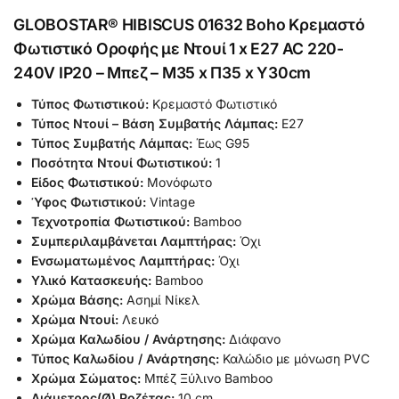
GLOBOSTAR® HIBISCUS 01632 Boho Κρεμαστό
Φωτιστικό Οροφής με Ντουί 1 x E27 AC 220-
240V IP20 – Μπεζ – Μ35 x Π35 x Y30cm
Τύπος Φωτιστικού:
Κρεμαστό Φωτιστικό
Τύπος Ντουί – Βάση Συμβατής Λάμπας:
Ε27
Τύπος Συμβατής Λάμπας:
Έως G95
Ποσότητα Ντουί Φωτιστικού:
1
Είδος Φωτιστικού:
Μονόφωτο
Ύφος Φωτιστικού:
Vintage
Τεχνοτροπία Φωτιστικού:
Bamboo
Συμπεριλαμβάνεται Λαμπτήρας:
Όχι
Ενσωματωμένος Λαμπτήρας:
Όχι
Υλικό Κατασκευής:
Bamboo
Χρώμα Βάσης:
Ασημί Νίκελ
Χρώμα Ντουί:
Λευκό
Χρώμα Καλωδίου / Ανάρτησης:
Διάφανο
Τύπος Καλωδίου / Ανάρτησης:
Καλώδιο με μόνωση PVC
Χρώμα Σώματος:
Μπέζ Ξύλινο Bamboo
Διάμετρος(Ø) Ροζέτας:
10 cm