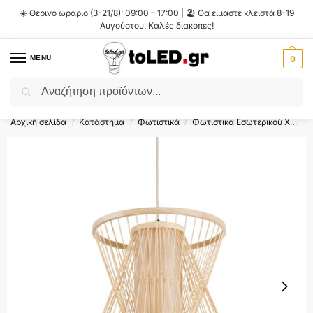
☀️ Θερινό ωράριο (3-21/8): 09:00 – 17:00 | 🏖️ Θα είμαστε κλειστά 8-19
Αυγούστου. Καλές διακοπές!
MENU
0
Αναζήτηση
Flash Sale ⚡ 10% Έκπτωση με τον κωδικό
'SUMMER'
!
Αρχική σελίδα
Κατάστημα
Φωτιστικά
Φωτιστικά Εσωτερικού Χώρου
/
/
/