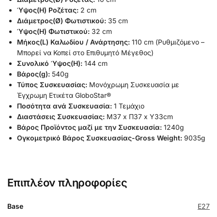
Ύψος(H) Ροζέτας:
2 cm
Διάμετρος(Ø) Φωτιστικού:
35 cm
Ύψος(H) Φωτιστικού:
32 cm
Μήκος(L) Καλωδίου / Ανάρτησης:
110 cm (Ρυθμιζόμενο –
Μπορεί να Κοπεί στο Επιθυμητό Μέγεθος)
Συνολικό Ύψος(H):
144 cm
Βάρος(g):
540g
Τύπος Συσκευασίας:
Μονόχρωμη Συσκευασία με
Έγχρωμη Ετικέτα GloboStar®
Ποσότητα ανά Συσκευασία:
1 Τεμάχιο
Διαστάσεις Συσκευασίας:
Μ37 x Π37 x Υ33cm
Βάρος Προϊόντος μαζί με την Συσκευασία:
1240g
Ογκομετρικό Βάρος Συσκευασίας-Gross Weight:
9035g
Επιπλέον πληροφορίες
Base
E27