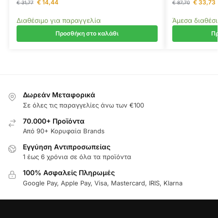
€
14,44
€
33,73
€
31,77
€
87,70
Διαθέσιμο για παραγγελία
Άμεσα διαθέσ
Προσθήκη στο καλάθι
Πρ
Δωρεάν Μεταφορικά
Σε όλες τις παραγγελίες άνω των €100
70.000+ Προϊόντα
Από 90+ Κορυφαία Brands
Εγγύηση Aντιπροσωπείας
1 έως 6 χρόνια σε όλα τα προϊόντα
100% Ασφαλείς Πληρωμές
Google Pay, Apple Pay, Visa, Mastercard, IRIS, Klarna