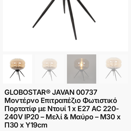
GLOBOSTAR® JAVAN 00737
Μοντέρνο Επιτραπέζιο Φωτιστικό
Πορτατίφ με Ντουί 1 x E27 AC 220-
240V IP20 – Μελί & Μαύρο – Μ30 x
Π30 x Y19cm