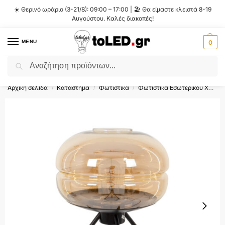
☀️ Θερινό ωράριο (3-21/8): 09:00 – 17:00 | 🏖️ Θα είμαστε κλειστά 8-19
Αυγούστου. Καλές διακοπές!
MENU
0
Αναζήτηση
Flash Sale ⚡ 10% Έκπτωση με τον κωδικό
'SUMMER'
!
Αρχική σελίδα
Κατάστημα
Φωτιστικά
Φωτιστικά Εσωτερικού Χώρου
/
/
/