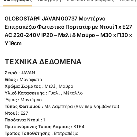
GLOBOSTAR® JAVAN 00737 Μοντέρνο
Επιτραπέζιο Φωτιστικό Πορτατίφ με Ντουί 1 x E27
AC 220-240V IP20 – Μελί & Μαύρο – Μ30 x Π30 x
Y19cm
ΤΕΧΝΙΚΑ ΔΕΔΟΜΕΝΑ
Σειρά :
JAVAN
Είδος :
Μονόφωτο
Χρώμα Σώματος :
Μελί , Μαύρο
Υλικό Κατασκευής :
Γυαλί , Μέταλλο
Ύφος :
Μοντέρνο
Τύπος Φωτισμού :
Με Λαμπτήρα (Δεν περιλαμβάνεται)
Ντουί :
E27
Ποσότητα Ντουί :
1
Προτεινόμενος Τύπος Λάμπας :
ST64
Τρόπος Τοποθέτησης :
Επιτραπέζιο