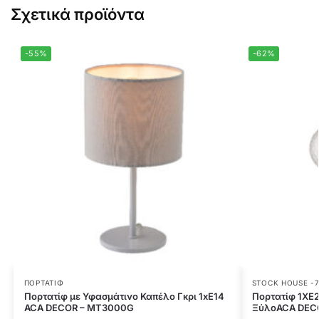
Σχετικά προϊόντα
-55%
-62%
ΠΟΡΤΑΤΊΦ
STOCK HOUSE -
Πορτατίφ με Υφασμάτινο Καπέλο Γκρι 1xE14
Πορτατίφ 1ΧΕ2
ACA DECOR – MT3000G
ΞύλοACA DEC